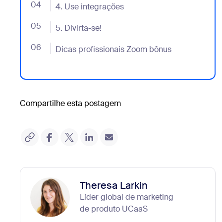
04
- Jumplink to 4. Use integrações
4. Use integrações
05
- Jumplink to 5. Divirta-se!
5. Divirta-se!
06
- Jumplink to Dicas profissionais Zoom bônus
Dicas profissionais Zoom bônus
Compartilhe esta postagem
Theresa Larkin
Líder global de marketing
de produto UCaaS