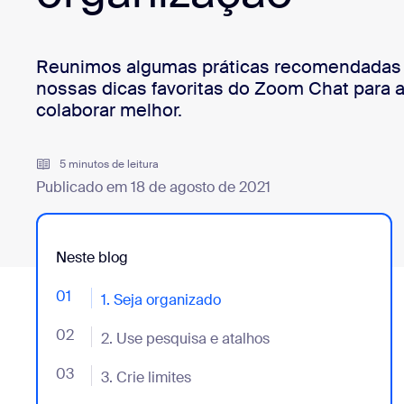
Desenvolvedores
Bon
Aplicativos e integrações
Reunimos algumas práticas recomendadas 
nossas dicas favoritas do Zoom Chat para a
colaborar melhor.
Instalar no computador
Entre em contato
Central de downloads
+1.888.799.9666
/
+1.888.303.1012
5 minutos de leitura
Publicado em 18 de agosto de 2021
Neste blog
01
- Jumplink to 1. Seja organizado
1. Seja organizado
02
- Jumplink to 2. Use pesquisa e atalhos
2. Use pesquisa e atalhos
03
- Jumplink to 3. Crie limites
3. Crie limites