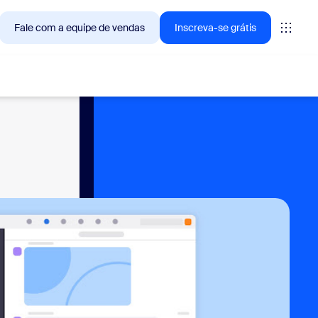
Fale com a equipe de vendas
Inscreva-se grátis
— as soluções que os clientes Zoom estão buscando no
tings
oms
vas
ights de CX