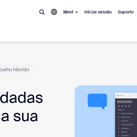
Meet
Iniciar sessão
Suporte
lar
balho híbrido
tá em alta, a tendência do momento, o que está gerando repercussão 
o.
ndadas
Notes
Mee
omMate
Ro
na sua
one
Can
tact Center
Ins