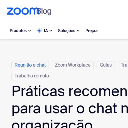
o conteúdo principal
ra o chat de ajuda
Produtos
IA
Soluções
Preços
Categorias
Popular
Popu
Reunião e chat
Zoom Workplace
Guias
Tra
O que es
Zoom Workplace
moment
Trabalho remoto
Serviços corporativos da Zoom
Práticas recome
My 
Zoom CX
Zo
para usar o chat 
Ph
Zoom AI
organização
Con