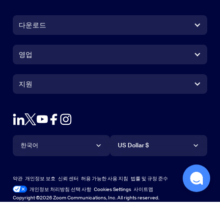
다운로드
Zoom Workplace 앱
Zoom Workplace 앱
영업
Zoom Rooms 앱
Zoom Rooms 앱
+1 888-799-9666
클릭하여 통화
Zoom Rooms Controller
지원
지원
영업팀에 문의
브라우저 확장프로그램
테스트 줌
플랜 & 가격
Outlook 플러그인
계정
데모 요청하기
iPhone 및 iPad 앱
iPhone 및 iPad 앱
언어
통화
지원 센터
지원 센터
웨비나 및 이벤트
Android 앱
한국어
Android 앱
US Dollar $
학습 센터
Zoom 체험 센터
Zoom 체험 센터
Zoom 가상 배경
Deutsch
US Dollar $
Zoom 커뮤니티
Zoom for Startups
Zoom for Startups
약관
개인정보 보호
신뢰 센터
허용 가능한 사용 지침
법률 및 규정 준수
English
기술 콘텐츠 라이브러리
기술 콘텐츠 라이브러리
개인정보 처리방침 선택 사항
Cookies Settings
사이트맵
사이트맵
Copyright ©2026 Zoom Communications, Inc. All rights reserved.
Español
피드백