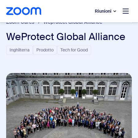
contenuto principale
 chat di assistenza
Riunioni
Zoom Cares
Weprotect Global Alliance
WeProtect Global Alliance
Inghilterra
Prodotto
Tech for Good