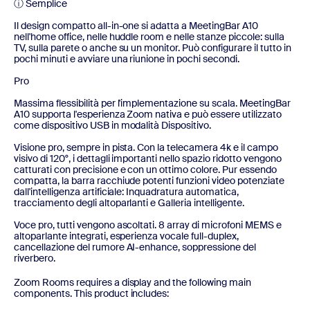
ⓘ Semplice
Il design compatto all-in-one si adatta a MeetingBar A10
nell'home office, nelle huddle room e nelle stanze piccole: sulla
TV, sulla parete o anche su un monitor. Può configurare il tutto in
pochi minuti e avviare una riunione in pochi secondi.
Pro
Massima flessibilità per l'implementazione su scala. MeetingBar
A10 supporta l'esperienza Zoom nativa e può essere utilizzato
come dispositivo USB in modalità Dispositivo.
Visione pro, sempre in pista. Con la telecamera 4k e il campo
visivo di 120°, i dettagli importanti nello spazio ridotto vengono
catturati con precisione e con un ottimo colore. Pur essendo
compatta, la barra racchiude potenti funzioni video potenziate
dall'intelligenza artificiale: Inquadratura automatica,
tracciamento degli altoparlanti e Galleria intelligente.
Voce pro, tutti vengono ascoltati. 8 array di microfoni MEMS e
altoparlante integrati, esperienza vocale full-duplex,
cancellazione del rumore AI-enhance, soppressione del
riverbero.
Zoom Rooms requires a display and the following main
components. This product includes: