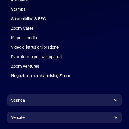
Stampa
Stampa
Sostenibilità & ESG
Sostenibilità ed ESG
Zoom Cares
Zoom Cares
Kit per i media
Kit media
Video di istruzioni pratiche
Piattaforma per sviluppatori
Zoom Ventures
Zoom Ventures
Negozio di merchandising Zoom
Negozio di merchandising Zoo
Scarica
App Zoom Workplace
App Zoom Workplace
Vendite
App Zoom Rooms
App Zoom Rooms