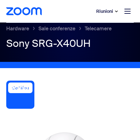
contenuto principale
 chat di assistenza
Riunioni
Hardware
Sale conferenze
Telecamere
Sony SRG-X40UH
Certified