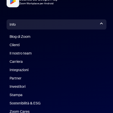
Zoom Workplace per Android
Info
Blog di Zoom
Blog di Zoom
Clienti
Clienti
Il nostro team
Il nostro team
Carriera
Opportunità di lavoro
Integrazioni
Partner
Investitori
Stampa
Stampa
Sostenibilità & ESG
Sostenibilità ed ESG
Zoom Cares
Zoom Cares