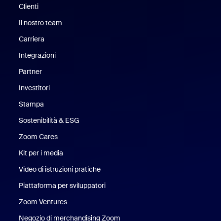
Clienti
Clienti
Il nostro team
Il nostro team
Carriera
Opportunità di lavoro
Integrazioni
Partner
Investitori
Stampa
Stampa
Sostenibilità & ESG
Sostenibilità ed ESG
Zoom Cares
Zoom Cares
Kit per i media
Kit media
Video di istruzioni pratiche
Piattaforma per sviluppatori
Zoom Ventures
Zoom Ventures
Negozio di merchandising Zoom
Negozio di merchandising Zoo