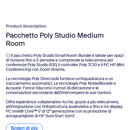
Product description
Pacchetto Poly Studio Medium
Room
ⓘ Il pacchetto Poly Studio Small Room Bundle è ideale per spazi
di riunione fino a 5 persone e comprende la telecamera per
conferenze Poly Studio R30, il controller Poly TC10 e il PC HP Mini
Conferencing con Zoom Rooms.
La tecnologia Poly DirectorAI fornisce un'inquadratura e un
tracciamento automatici. Le tecnologie Poly NoiseBlockAI e
Acoustic Fence riducono i rumori di distrazione e le
conversazioni secondarie dall'interrompere le sue riunioni.
Offre esperienze collaborative ricche, grazie a più telecamere,
all'integrazione con l'infrastruttura audiovisiva e fino a tre display.
PC Intel® Core™ i7 di 12ª generazione con la protezione di
autoguarigione di HP Sure Start Gen7.
Scopri di più
Scopri di più