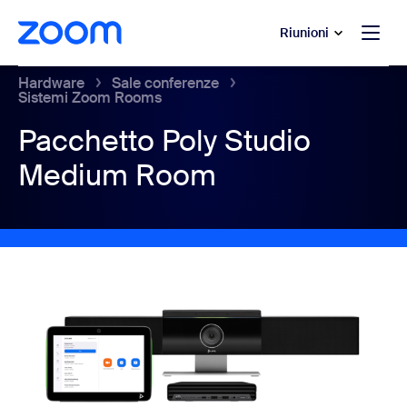
contenuto principale
 chat di assistenza
Riunioni
Hardware
Sale conferenze
Sistemi Zoom Rooms
Pacchetto Poly Studio
Medium Room