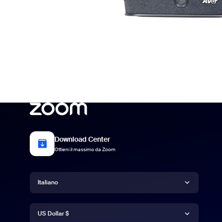
Download Center
Ottieni il massimo da Zoom
Lingua
Italiano
Valuta
Deutsch
US Dollar $