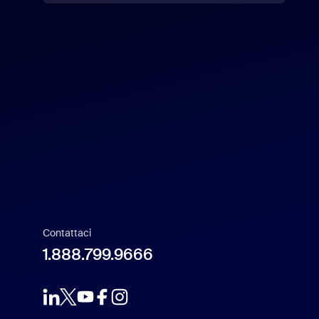
English
US Dollar $
Español
Français
Indonesia
Italiano
日本語
Contattaci
1.888.799.9666
한국어
Nederlands