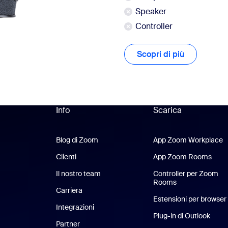
Speaker
Controller
Scopri di più
Scopri di pi
Info
Scarica
Blog di Zoom
Blog di Zoom
App Zoom Workplace
A
Clienti
Clienti
App Zoom Rooms
App
Il nostro team
Il nostro team
Controller per Zoom
Rooms
Carriera
Opportunità di lavoro
Estensioni per browser
Integrazioni
Plug-in di Outlook
Partner