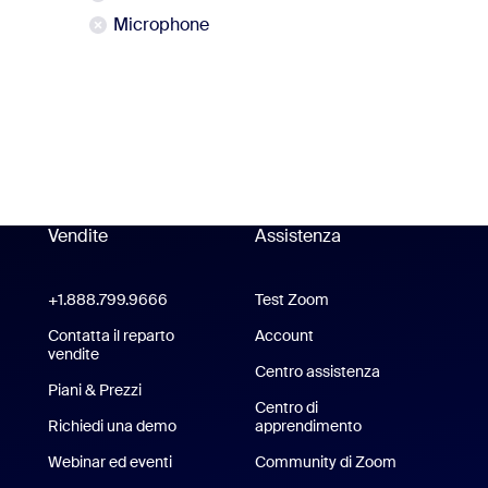
Microphone
ù
Vendite
Assistenza
Assistenza
pp Zoom Workplace
+1.888.799.9666
Clicca per chiamare
Test Zoom
Test di Zoom
 Zoom Rooms
Contatta il reparto
Account
vendite
Centro assistenza
Centro assiste
Piani & Prezzi
Piani e prezzi
Centro di
Richiedi una demo
Chiedi una dimostrazione
apprendimento
Webinar ed eventi
Community di Zoom