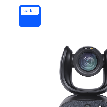
Certified
Installa sul desktop
Contattaci
Download center
+1.888.799.9666
/
+1.888.303.1012