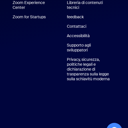
hone/iPad
Zoom Experience
Libreria di contenuti
Center
Zoom Experience Center
tecnici
Libreria di contenuti tecnic
r Android
Zoom for Startups
Zoom for Startups
feedback
ndi virtuali per Zoom
Contattaci
Contattaci
Accessibilità
Supporto agli
sviluppatori
Supporto per sviluppat
Privacy, sicurezza,
politiche legali e
dichiarazione di
trasparenza sulla legge
sulla schiavitù moderna
Informativ
m