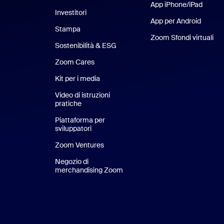
App iPhone/iPad
App iP
Investitori
App per Android
App pe
Stampa
Stampa
Zoom Sfondi virtuali
Sfo
Sostenibilità & ESG
Sostenibilità ed ESG
Zoom Cares
Zoom Cares
Kit per i media
Kit media
Video di istruzioni
pratiche
Piattaforma per
sviluppatori
Zoom Ventures
Zoom Ventures
Negozio di
merchandising Zoom
Negozio di merchandising Zoo