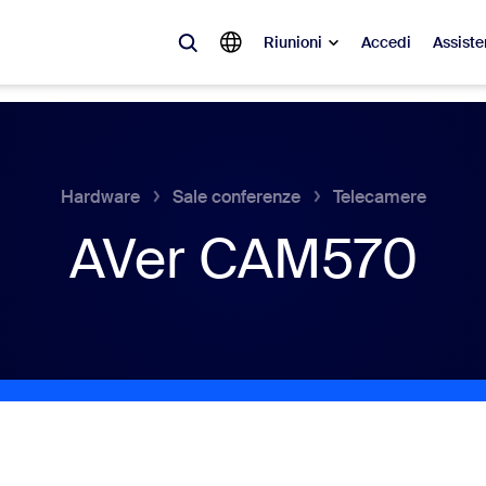
Riunioni
Accedi
Assiste
videnza
à del momento, le tendenze e le soluzioni che stanno riscuotendo più suc
Hardware
Sale conferenze
Telecamere
AVer CAM570
Notes
Mee
omMate
Ro
one
Can
tact Center
App
sai