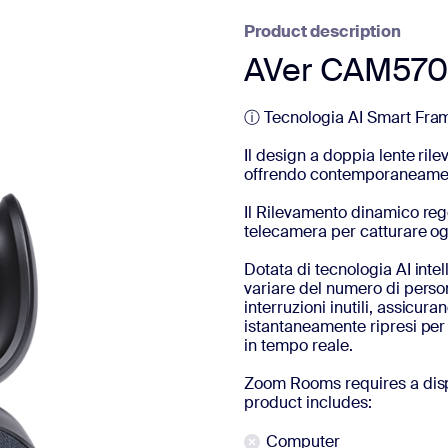
Product description
AVer CAM570
ⓘ Tecnologia AI Smart Fra
Il design a doppia lente ril
offrendo contemporaneament
Il Rilevamento dinamico reg
telecamera per catturare ogn
Dotata di tecnologia AI inte
variare del numero di person
interruzioni inutili, assicur
istantaneamente ripresi per
in tempo reale.
Zoom Rooms requires a disp
product includes:
Computer