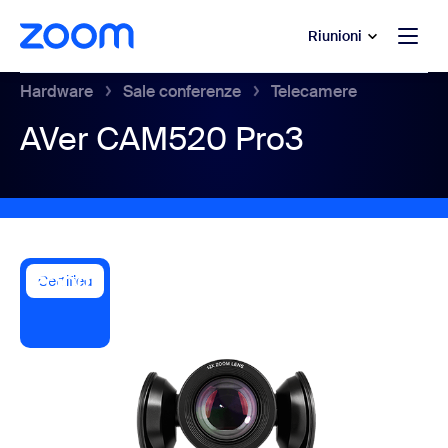
contenuto principale
 chat di assistenza
Riunioni
Hardware
Sale conferenze
Telecamere
AVer CAM520 Pro3
Certified