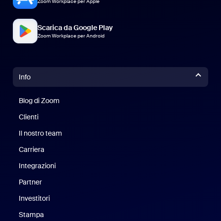
Zoom Workplace per Apple
Scarica da Google Play
Zoom Workplace per Android
Info
Blog di Zoom
Blog di Zoom
Clienti
Clienti
Il nostro team
Il nostro team
Carriera
Opportunità di lavoro
Integrazioni
Partner
Investitori
Stampa
Stampa