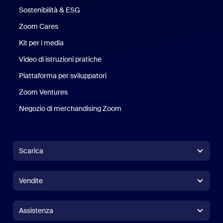
Sostenibilità & ESG
Sostenibilità ed ESG
Zoom Cares
Zoom Cares
Kit per i media
Kit media
Video di istruzioni pratiche
Piattaforma per sviluppatori
Zoom Ventures
Zoom Ventures
Negozio di merchandising Zoom
Negozio di merchandising Zoo
Scarica
App Zoom Workplace
App Zoom Workplace
Vendite
App Zoom Rooms
App Zoom Rooms
+1.888.799.9666
Clicca per chiamare
Controller per Zoom Rooms
Assistenza
Assistenza
Contatta il reparto vendite