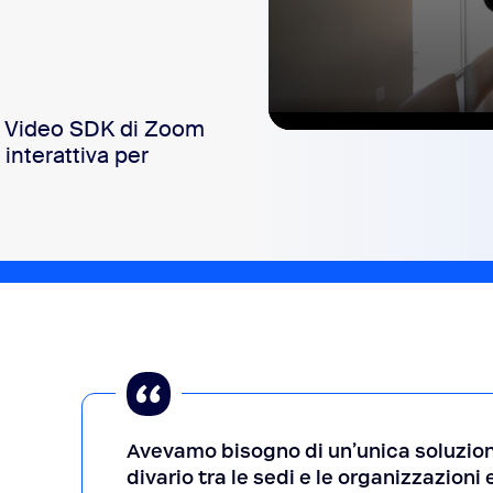
 Video SDK di Zoom
0
interattiva per
seconds
of
2
minutes,
30
seconds
Volume
90%
Avevamo bisogno di un’unica soluzion
divario tra le sedi e le organizzazioni