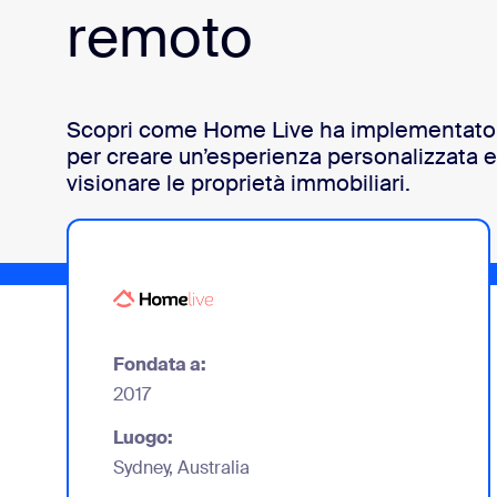
remoto
Installa sul desktop
Contattaci
Download center
+1.888.799.9666
/
+1.888.303.1012
Scopri come Home Live ha implementato
per creare un’esperienza personalizzata e 
visionare le proprietà immobiliari.
Fondata a:
2017
Luogo:
Sydney, Australia