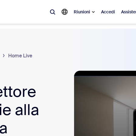
Riunioni
Accedi
Assiste
videnza
à del momento, le tendenze e le soluzioni che stanno riscuotendo più suc
Home Live
Notes
Mee
omMate
Ro
ettore
one
Can
e alla
tact Center
App
da
sai