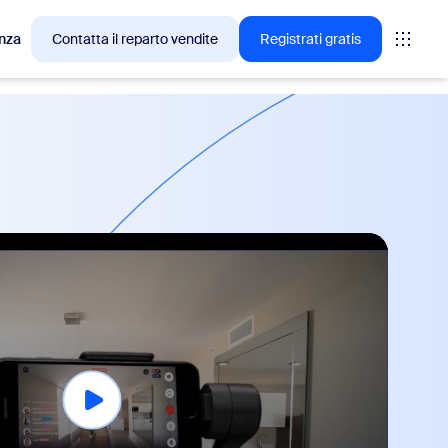
nza
Contatta il reparto vendite
Registrati gratis
cesso tra i clienti Zoom.
tings
oms
vas
rofondimenti CX