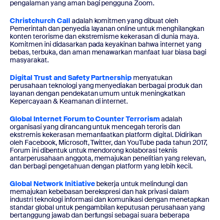
pengalaman yang aman bagi pengguna Zoom.
Christchurch Call
adalah komitmen yang dibuat oleh
Pemerintah dan penyedia layanan online untuk menghilangkan
konten terorisme dan ekstremisme kekerasan di dunia maya.
Komitmen ini didasarkan pada keyakinan bahwa internet yang
bebas, terbuka, dan aman menawarkan manfaat luar biasa bagi
masyarakat.
Digital Trust and Safety Partnership
menyatukan
perusahaan teknologi yang menyediakan berbagai produk dan
layanan dengan pendekatan umum untuk meningkatkan
Kepercayaan & Keamanan di internet.
Global Internet Forum to Counter Terrorism
adalah
organisasi yang dirancang untuk mencegah teroris dan
ekstremis kekerasan memanfaatkan platform digital. Didirikan
oleh Facebook, Microsoft, Twitter, dan YouTube pada tahun 2017,
Forum ini dibentuk untuk mendorong kolaborasi teknis
antarperusahaan anggota, memajukan penelitian yang relevan,
dan berbagi pengetahuan dengan platform yang lebih kecil.
Global Network Initiative
bekerja untuk melindungi dan
memajukan kebebasan berekspresi dan hak privasi dalam
industri teknologi informasi dan komunikasi dengan menetapkan
standar global untuk pengambilan keputusan perusahaan yang
bertanggung jawab dan berfungsi sebagai suara beberapa