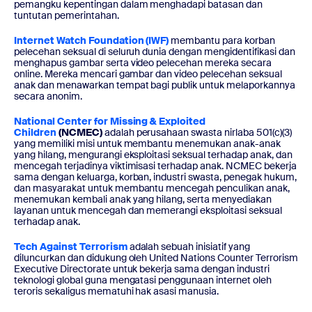
pemangku kepentingan dalam menghadapi batasan dan
tuntutan pemerintahan.
Internet Watch Foundation (IWF)
membantu para korban
pelecehan seksual di seluruh dunia dengan mengidentifikasi dan
menghapus gambar serta video pelecehan mereka secara
online. Mereka mencari gambar dan video pelecehan seksual
anak dan menawarkan tempat bagi publik untuk melaporkannya
secara anonim.
National Center for Missing & Exploited
Children
(NCMEC)
adalah perusahaan swasta nirlaba 501(c)(3)
yang memiliki misi untuk membantu menemukan anak-anak
yang hilang, mengurangi eksploitasi seksual terhadap anak, dan
mencegah terjadinya viktimisasi terhadap anak. NCMEC bekerja
sama dengan keluarga, korban, industri swasta, penegak hukum,
dan masyarakat untuk membantu mencegah penculikan anak,
menemukan kembali anak yang hilang, serta menyediakan
layanan untuk mencegah dan memerangi eksploitasi seksual
terhadap anak.
Tech Against Terrorism
adalah sebuah inisiatif yang
diluncurkan dan didukung oleh United Nations Counter Terrorism
Executive Directorate untuk bekerja sama dengan industri
teknologi global guna mengatasi penggunaan internet oleh
teroris sekaligus mematuhi hak asasi manusia.