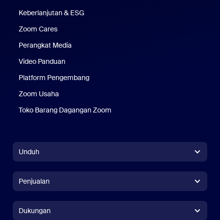
Keberlanjutan & ESG
Keberlanjutan & ESG
Zoom Cares
Zoom Cares
Perangkat Media
Kit Media
Video Panduan
Platform Pengembang
Zoom Usaha
Zoom Ventures
Toko Barang Dagangan Zoom
Toko Barang Dagangan Zoom
Unduh
Aplikasi Zoom Workplace
Aplikasi Zoom Workplace
Penjualan
Aplikasi Zoom Rooms
Aplikasi Zoom Rooms
+1.888.799.9666
Klik untuk menelepon
Pengontrol Zoom Rooms
Dukungan
Dukungan