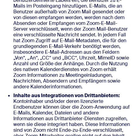
benutzerdefinierte Labels ein, die Benutzer zu E-
Mails im Posteingang hinzufügen. E-Mails, die an
Benutzer außerhalb von Zoom Mail gesendet oder
von diesen empfangen werden, werden nach dem
Absenden oder Empfangen vom Zoom-E-Mail-
Server verschlüsselt, wenn der Zoom Mail-Benutzer
eine verschlüsselte Nachricht sendet. In jedem Fall
hat Zoom Zugriff auf E-Mail-Metadaten, die für den
grundlegenden E-Mail-Verkehr benötigt werden,
insbesondere E-Mail-Adressen aus den Feldern
„Von“, „An“, „CC“ und „BCC“, Uhrzeit, MimeID sowie
Anzahl und Größe der Anhänge. Durch die Nutzung
des nativen Kalenderdienstes von Zoom erhält
Zoom Informationen zu Meetingeinladungen,
Nachrichten, Absendern und Empfängern sowie
andere Kalenderinformationen.
Inhalte aus Integrationen von Drittanbietern:
Kontoinhaber und/oder deren lizenzierte
Endbenutzer können über die Zoom-Anwendung auf
E-Mails, Kalender, Dateien und andere
Informationen aus Drittanbieter-Diensten zugreifen,
wenn sie diese integriert haben. Diese Informationen
sind von Zoom nicht Ende-zu-Ende-verschlüsselt,
aber Zoom-Mitarbeiter greifen nicht auf den Inhalt