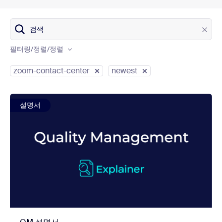
검색
Product
필터링/정렬
/정렬
Content type
zoom-contact-center
newest
view QM 설명서
설명서