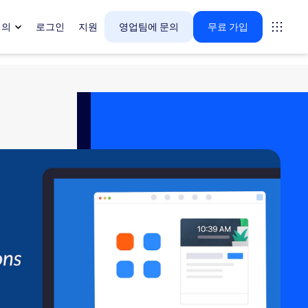
회의
로그인
지원
영업팀에 문의
무료 가입
다.
tings
oms
vas
 인사이트