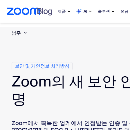
 채팅으로 건너뛰기
내용으로 건너뛰기
제품
AI
솔루션
요금
범주
인기
인기
화제성으로
Zoom Workplace
My 
Zoom 비즈니스 서비스
보안 및 개인정보 처리방침
Zoom의 새 보안 
Zo
Zoom CX
Ph
명
Zoom AI
Con
개발자
Bon
Zoom에서 획득한 업계에서 인정받는 인증 및 증
앱 및 통합