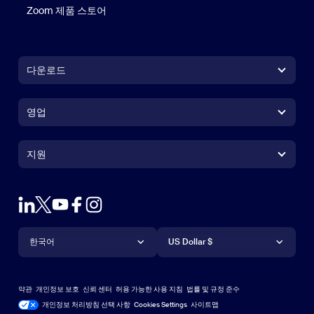
Zoom 제품 스토어
Zoom 제품 스토어
다운로드
Zoom Workplace 앱
Zoom Workplace 앱
영업
Zoom Rooms 앱
Zoom Rooms 앱
+1 888-799-9666
클릭하여 통화
Zoom Rooms Controller
지원
지원
영업팀에 문의
브라우저 확장프로그램
테스트 줌
플랜 & 가격
Outlook 플러그인
계정
데모 요청하기
iPhone 및 iPad 앱
iPhone 및 iPad 앱
언어
통화
지원 센터
지원 센터
웨비나 및 이벤트
Android 앱
한국어
Android 앱
US Dollar $
학습 센터
Zoom 체험 센터
Zoom 체험 센터
Zoom 가상 배경
Deutsch
US Dollar $
Zoom 커뮤니티
Zoom for Startups
Zoom for Startups
약관
개인정보 보호
신뢰 센터
허용 가능한 사용 지침
법률 및 규정 준수
English
기술 콘텐츠 라이브러리
기술 콘텐츠 라이브러리
개인정보 처리방침 선택 사항
Cookies Settings
사이트맵
사이트맵