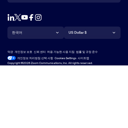
영업팀에 문의
브라우저 확장프로그램
테스트 줌
플랜 & 가격
Outlook 플러그인
계정
데모 요청하기
iPhone 및 iPad 앱
iPhone 및 iPad 앱
언어
통화
지원 센터
지원 센터
웨비나 및 이벤트
Android 앱
한국어
Android 앱
US Dollar $
학습 센터
Zoom 체험 센터
Zoom 체험 센터
Zoom 가상 배경
Deutsch
US Dollar $
Zoom 커뮤니티
Zoom for Startups
Zoom for Startups
약관
개인정보 보호
신뢰 센터
허용 가능한 사용 지침
법률 및 규정 준수
English
기술 콘텐츠 라이브러리
기술 콘텐츠 라이브러리
개인정보 처리방침 선택 사항
Cookies Settings
사이트맵
사이트맵
Copyright ©2026 Zoom Communications, Inc. All rights reserved.
Español
피드백
문의하기
문의처
Français
접근성
日本語
개발자 지원
한국어
개인 정보 보호, 보안, 법률 정책 및 현대판 노예방지법 투명성
Português
선언문
Русский
中文（简体，中国）