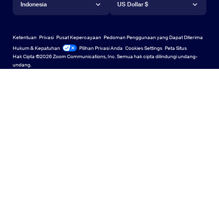
Webinar dan Acara
Aplikasi Android
Indonesia
Aplikasi Android
US Dollar $
Pusat Pembelajaran
Pusat Pembelajaran
Pusat Pengalaman Zoom
Pusat Pengalaman Zoom
Perbesar Latar Belakang Virtual
Latar Belakang Virtual Zoom
Deutsch
US Dollar $
Komunitas Zoom
Zoom for Startups
Zoom for Startups
Ketentuan
Privasi
Pusat Kepercayaan
Pedoman Penggunaan yang Dapat Diterima
English
Koleksi Konten Teknis
Koleksi Konten Teknis
Hukum & Kepatuhan
Hukum & Kepatuhan
Pilihan Privasi Anda
Cookies Settings
Peta Situs
Peta Situs
Hak Cipta ©2026 Zoom Communications, Inc. Semua hak cipta dilindungi undang-
Español
Umpan Balik
undang.
Hubungi Kami
Hubungi Kami
Français
Aksesibilitas
Indonesia
Dukungan Pengembang
Dukungan Pengembang
Italiano
Pernyataan Transparansi Privasi, Keamanan, Kebijakan
日本語
Hukum, dan Undang-Undang Perbudakan Modern
Pernyataan Tr
한국어
Nederlands
Polski
Português