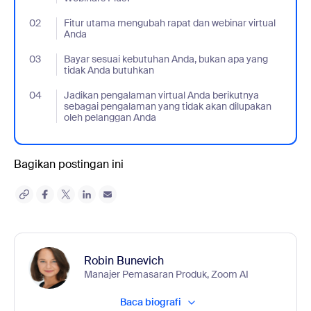
02
- Jumplink to Fitur utama mengubah rapat dan webinar virtual 
Fitur utama mengubah rapat dan webinar virtual
Anda
03
- Jumplink to Bayar sesuai kebutuhan Anda, bukan apa yang ti
Bayar sesuai kebutuhan Anda, bukan apa yang
tidak Anda butuhkan
04
- Jumplink to Jadikan pengalaman virtual Anda berikutnya seba
Jadikan pengalaman virtual Anda berikutnya
sebagai pengalaman yang tidak akan dilupakan
oleh pelanggan Anda
Bagikan postingan ini
Robin Bunevich
Manajer Pemasaran Produk, Zoom AI
Baca biografi