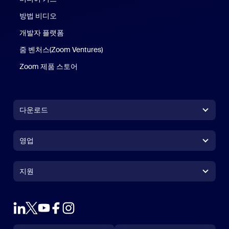
방법 비디오
개발자 플랫폼
줌 벤처스(Zoom Ventures)
Zoom 제품 스토어
Zoom 제품 스토어
다운로드
Zoom Workplace 앱
Zoom Workplace 앱
영업
Zoom Rooms 앱
Zoom Rooms 앱
+1 888-799-9666
클릭하여 통화
Zoom Rooms Controller
지원
지원
영업팀에 문의
브라우저 확장프로그램
테스트 줌
플랜 & 가격
Outlook 플러그인
계정
데모 요청하기
iPhone 및 iPad 앱
iPhone 및 iPad 앱
언어
통화