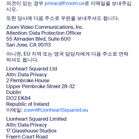
의견이 있는 경우
privacy@zoom.us
로 이메일을 보내주십
시오.
또한 당사에 다음 주소로 우편을 보내주셔도 됩니다.
Zoom Video Communications, Inc.
Attention: Data Protection Officer
55 Almaden Blvd, Suite 600
San Jose, CA 95113
아니면, EU 지역 또는 영국 담당자에게 다음 주소로 연락
하셔도 됩니다.
Lionheart Squared Ltd
Attn: Data Privacy
2 Pembroke House
Upper Pembroke Street 28-32
Dublin
DO2 EK84
Republic of lreland
이메일:
zoom@LionheartSquared.eu
Lionheart Squared Limited
Attn: Data Privacy
17 Glasshouse Studios
Fryern Court Road