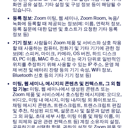
화면 공유 설정, 기타 설정 및 구성 정보 등이 해당될 수
있습니다.
등록 정보
: Zoom 미팅, 웹 세미나, Zoom Room, 녹음/
녹화에 등록할 때 제공되는 정보(예: 이름, 연락처 정보,
등록 질문에 대한 답변 및 호스트가 요청한 기타 등록
정보 등)
기기 정보
: 사람들이 Zoom 제품 및 서비스와 상호 작용
할 때 사용하는 컴퓨터, 전화기 및 기타 기기에 관한 정
보(예: 스피커, 마이크, 카메라, OS 버전, 하드 디스크
ID, PC 이름, MAC 주소, 시 또는 국가 단위로 일반적인
위치를 추정하기 위해 사용할 수 있는 IP 주소, 운영 체
제 버전 및 배터리 잔량 등의 기기 속성, WiFi 정보,
Bluetooth 신호 등의 기타 기기 정보 등)
미팅, 웹 세미나, 메시지의 콘텐츠 및 컨텍스트, 그 외 협
업 기능:
미팅, 웹 세미나에서 생성된 콘텐츠 또는
Zoom 제품 및 서비스에서 호스팅한 메시지(예: 오디오,
비디오, 미팅 내 메시지, 미팅 내/미팅 외 화이트보드,
채팅 메시지 콘텐츠, 트랜스크립트, 트랜스크립트 편집
및 추천, 작성된 피드백, 설문조사 및 질문과 답변 응답,
그 외 파일, 초대 세부 사항, 미팅 이름 및 채팅 이름, 미
팅 의제와 같은 관련 컨텍스트 등) 계정 소유자의 설정,
공유하기로 선택한 항목, 귀하의 설정 및 Zoom 제품 및