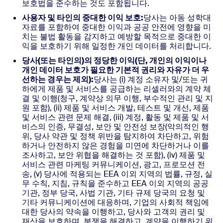
보호법을 준수하는 것도 포함됩니다.
사용자 및 타인의 중대한 이익 보호:
당사는 아동 성학대
자료를 포함하여 중대한 이익과 공공 안전에 영향을 미
치는 불법 활동을 감지하고 예방할 목적으로 중대한 이
익을 보호하기 위해 일정한 개인 데이터를 처리합니다.
당사(또는 타인의)의 정당한 이익(단, 개인의 이익이나
개인 데이터 보호가 필요한 기본적 권리와 자유가 더 우
선하는 경우는 제외):
당사는 (i) 계정 소유자 및/또는 귀
하에게 제품 및 서비스를 공급하는 리셀러와의 계약 체
결 및 이행(청구, 계약상 의무 이행, 부수적인 관리 및 지
원 포함), (ii) 제품 및 서비스 개발, 테스트 및 개선, 제품
및 서비스 관련 문제 해결, (iii) 계정, 활동 및 제품 및 서
비스의 인증, 무결성, 보안 및 안전성 보장(악의적인 행
위, 당사 약관 및 정책 위반을 탐지하여 차단하고, 위험
하거나 안전하지 않은 경험을 미연에 차단하거나 이를
조사하고, 보안 위협을 해결하는 것 포함), (iv) 제품 및
서비스 관련 마케팅 커뮤니케이션, 광고, 프로모션 전
송, (v) 당사에 적용되는 EEA 이외 지역의 법률, 규정, 실
무 수칙, 지침, 규칙을 준수하고 EEA 이외 지역의 공공
기관, 정부 당국, 사법 기관, 기타 규제 당국의 요청 및
기타 커뮤니케이션에 대응하며, 기업의 사회적 책임에
대한 당사의 약속을 이행하고, 당사와 고객의 권리 및
재산을 보호하며, 분쟁을 해결하고, 계약을 이행하기 위