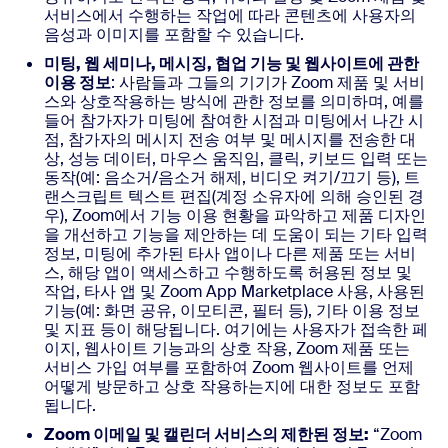
서비스에서 수행하는 작업에 따라 콘텐츠에 사용자의
음성과 이미지를 포함할 수 있습니다.
미팅, 웹 세미나, 메시징, 협업 기능 및 웹사이트에 관한
이용 정보
: 사람들과 그들의 기기가 Zoom 제품 및 서비
스와 상호작용하는 방식에 관한 정보를 의미하며, 예를
들어 참가자가 미팅에 참여한 시점과 미팅에서 나간 시
점, 참가자의 메시지 전송 여부 및 메시지를 전송한 대
상, 성능 데이터, 마우스 움직임, 클릭, 키보드 입력 또는
동작(예: 음소거/음소거 해제, 비디오 켜기/끄기 등), 트
랜스크립트 텍스트 편집(계정 소유자에 의해 승인된 경
우), Zoom에서 기능 이용 현황을 파악하고 제품 디자인
을 개선하고 기능을 제안하는 데 도움이 되는 기타 입력
정보, 미팅에 추가된 타사 앱이나 다른 제품 또는 서비
스, 해당 앱이 액세스하고 수행하도록 허용된 정보 및
작업, 타사 앱 및 Zoom App Marketplace 사용, 사용된
기능(예: 화면 공유, 이모티콘, 필터 등), 기타 이용 정보
및 지표 등이 해당됩니다. 여기에는 사용자가 접속한 페
이지, 웹사이트 기능과의 상호 작용, Zoom 제품 또는
서비스 가입 여부를 포함하여 Zoom 웹사이트를 언제
어떻게 방문하고 상호 작용하는지에 대한 정보도 포함
됩니다.
Zoom 이메일 및 캘린더 서비스의 제한된 정보:
“Zoom