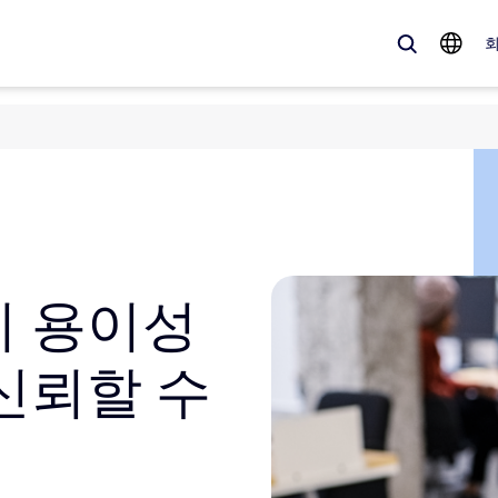
 가득한, 트렌디한 제품 — 바로 지금 Zoom 고객이 주목하는 솔루션입니
Notes
Mee
omMate
Ro
리 용이성
one
Can
신뢰할 수
tact Center
CX
션
sai