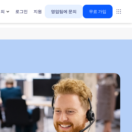
회의
로그인
지원
영업팀에 문의
무료 가입
다.
tings
oms
vas
 인사이트