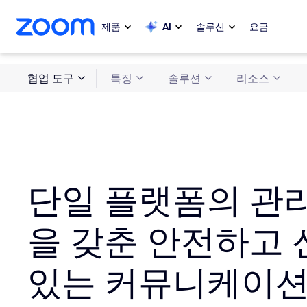
 채팅으로 건너뛰기
내용으로 건너뛰기
제품
AI
솔루션
요금
협업 도구
특징
솔루션
리소스
인기
인기
화제성으로
Zoom Workplace
My 
Zoom 비즈니스 서비스
Zo
단일 플랫폼의 관
Zoom CX
Ph
을 갖춘 안전하고 
Zoom AI
Con
개발자
있는 커뮤니케이
Bon
앱 및 통합