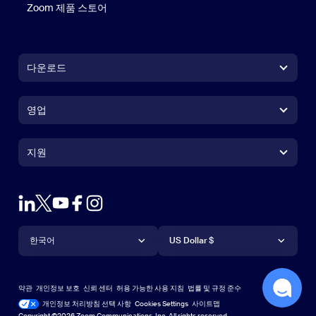
Zoom 제품 스토어
Zoom 제품 스토어
다운로드
Zoom Workplace 앱
Zoom Workplace 앱
영업
Zoom Rooms 앱
Zoom Rooms 앱
+1 888-799-9666
클릭하여 통화
Zoom Rooms Controller
지원
지원
영업팀에 문의
브라우저 확장프로그램
테스트 줌
플랜 & 가격
Outlook 플러그인
계정
데모 요청하기
iPhone 및 iPad 앱
iPhone 및 iPad 앱
언어
통화
지원 센터
지원 센터
웨비나 및 이벤트
Android 앱
한국어
Android 앱
US Dollar $
학습 센터
Zoom 체험 센터
Zoom 체험 센터
Zoom 가상 배경
Deutsch
US Dollar $
Zoom 커뮤니티
Zoom for Startups
Zoom for Startups
약관
개인정보 보호
신뢰 센터
허용 가능한 사용 지침
법률 및 규정 준수
Español
기술 콘텐츠 라이브러리
기술 콘텐츠 라이브러리
개인정보 처리방침 선택 사항
Cookies Settings
사이트맵
사이트맵
Copyright ©2026 Zoom Communications, Inc. All rights reserved.