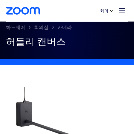
 채팅으로 건너뛰기
내용으로 건너뛰기
회의
하드웨어
회의실
카메라
허들리 캔버스