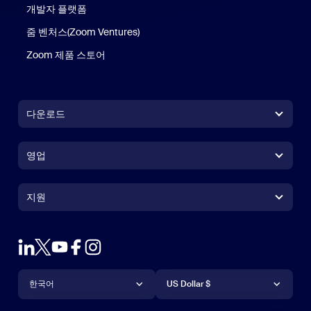
개발자 플랫폼
줌 벤처스(Zoom Ventures)
Zoom 제품 스토어
Zoom 제품 스토어
다운로드
Zoom Workplace 앱
Zoom Workplace 앱
영업
Zoom Rooms 앱
Zoom Rooms 앱
+1 888-799-9666
클릭하여 통화
Zoom Rooms Controller
지원
지원
영업팀에 문의
브라우저 확장프로그램
테스트 줌
플랜 & 가격
Outlook 플러그인
계정
데모 요청하기
iPhone 및 iPad 앱
iPhone 및 iPad 앱
언어
통화
지원 센터
지원 센터
웨비나 및 이벤트
Android 앱
한국어
Android 앱
US Dollar $
학습 센터
Zoom 체험 센터
Zoom 체험 센터
Zoom 가상 배경