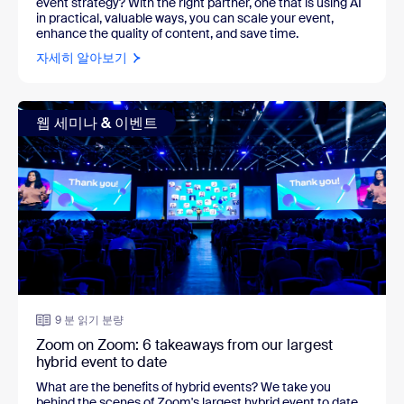
event strategy? With the right partner, one that is using AI
in practical, valuable ways, you can scale your event,
enhance the quality of content, and save time.
자세히 알아보기
웹 세미나 & 이벤트
9 분 읽기 분량
Zoom on Zoom: 6 takeaways from our largest
hybrid event to date
What are the benefits of hybrid events? We take you
behind the scenes of Zoom's largest hybrid event to date