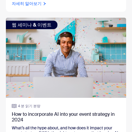
자세히 알아보기
웹 세미나 & 이벤트
4 분 읽기 분량
How to incorporate AI into your event strategy in
2024
What’s all the hype about, and how does it impact your