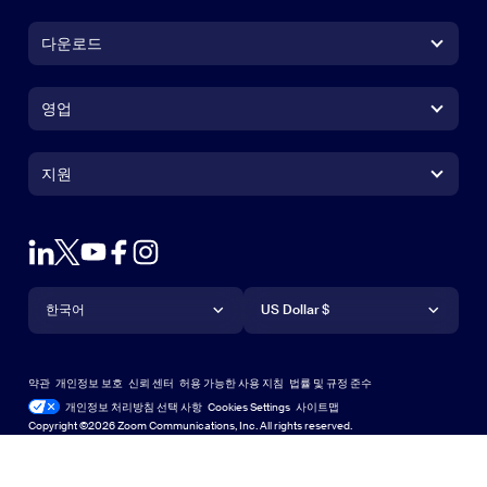
다운로드
Zoom Workplace 앱
Zoom Workplace 앱
영업
Zoom Rooms 앱
Zoom Rooms 앱
+1 888-799-9666
클릭하여 통화
Zoom Rooms Controller
지원
지원
영업팀에 문의
브라우저 확장프로그램
테스트 줌
플랜 & 가격
Outlook 플러그인
계정
데모 요청하기
iPhone 및 iPad 앱
iPhone 및 iPad 앱
언어
통화
지원 센터
지원 센터
웨비나 및 이벤트
Android 앱
한국어
Android 앱
US Dollar $
학습 센터
Zoom 체험 센터
Zoom 체험 센터
Zoom 가상 배경
Deutsch
US Dollar $
Zoom 커뮤니티
Zoom for Startups
Zoom for Startups
약관
개인정보 보호
신뢰 센터
허용 가능한 사용 지침
법률 및 규정 준수
English
기술 콘텐츠 라이브러리
기술 콘텐츠 라이브러리
개인정보 처리방침 선택 사항
Cookies Settings
사이트맵
사이트맵
Copyright ©2026 Zoom Communications, Inc. All rights reserved.
Español
피드백
문의하기
문의처
Français