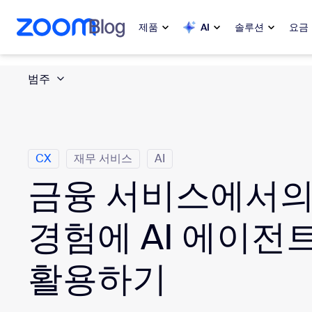
 채팅으로 건너뛰기
내용으로 건너뛰기
제품
AI
솔루션
요금
범주
인기
인기
화제성으로
Zoom Workplace
My 
Zoom 비즈니스 서비스
CX
재무 서비스
AI
금융 서비스에서의 
Zo
Zoom CX
Ph
경험에 AI 에이전
Zoom AI
Con
활용하기
개발자
Bon
앱 및 통합