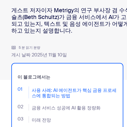
게스트 저자
이자 Metrigy의 연구 부사장 겸
슐츠(Beth Schultz)가 금융 서비스에서 AI
데스크톱에 설치
문의하기
되고 있는지, 텍스트 및 음성 에이전트가 어떻
다운로드 센터
+1 888-799-9666
/
+1 888-303-1012
하고 있는지 설명합니다.
5 분 읽기 분량
게시 날짜 2025년 11월 10일
이 블로그에서는
01
- Jumplink to 사용 사례: AI 에이전트가 핵심 금융
사용 사례: AI 에이전트가 핵심 금융 프로세
스에 통합되는 방법
02
- Jumplink to 금융 서비스 성공에 AI 활용 정량화
금융 서비스 성공에 AI 활용 정량화
03
- Jumplink to 미래 전망
미래 전망