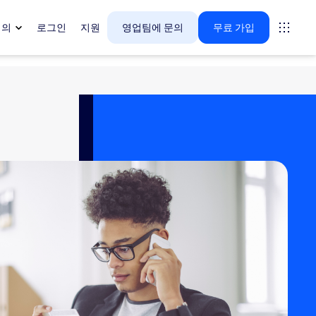
회의
로그인
지원
영업팀에 문의
무료 가입
다.
tings
oms
vas
 인사이트