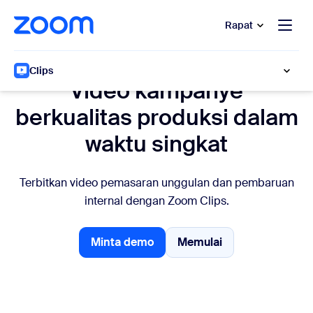
e percakapan bantuan
 ke konten utama
Rapat
Zoom Clips untuk Pemasaran
Clips
Video kampanye
berkualitas produksi dalam
waktu singkat
Terbitkan video pemasaran unggulan dan pembaruan
internal dengan Zoom Clips.
Minta demo
Memulai
Minta demo
Memulai