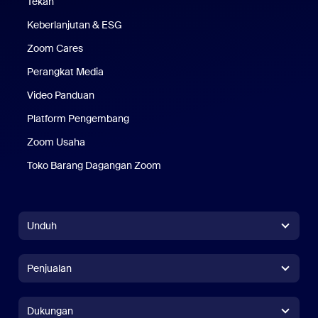
Tekan
Pers
Keberlanjutan & ESG
Keberlanjutan & ESG
Zoom Cares
Zoom Cares
Perangkat Media
Kit Media
Video Panduan
Platform Pengembang
Zoom Usaha
Zoom Ventures
Toko Barang Dagangan Zoom
Toko Barang Dagangan Zoom
Unduh
Aplikasi Zoom Workplace
Aplikasi Zoom Workplace
Penjualan
Aplikasi Zoom Rooms
Aplikasi Zoom Rooms
+1.888.799.9666
Klik untuk menelepon
Pengontrol Zoom Rooms
Dukungan
Dukungan