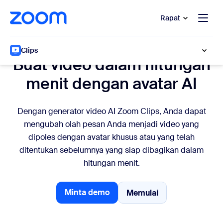
e percakapan bantuan
 ke konten utama
Rapat
Generator video AI
Clips
Buat video dalam hitungan
menit dengan avatar AI
Dengan generator video AI Zoom Clips, Anda dapat
mengubah olah pesan Anda menjadi video yang
dipoles dengan avatar khusus atau yang telah
ditentukan sebelumnya yang siap dibagikan dalam
hitungan menit.
Minta demo
Memulai
Memulai
Minta demo