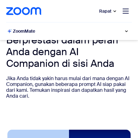
e percakapan bantuan
 ke konten utama
Rapat
AI Companion untuk pekerjaan
ZoomMate
Berprestasi dalam peran
Anda dengan AI
Companion di sisi Anda
Jika Anda tidak yakin harus mulai dari mana dengan AI
Companion, gunakan beberapa prompt AI siap pakai
dari kami. Temukan inspirasi dan dapatkan hasil yang
Anda cari.