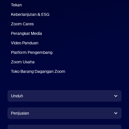
Tekan
Pers
Keberlanjutan & ESG
Keberlanjutan & ESG
Zoom Cares
Zoom Cares
Perangkat Media
Kit Media
Video Panduan
Platform Pengembang
Zoom Usaha
Zoom Ventures
Toko Barang Dagangan Zoom
Toko Barang Dagangan Zoom
Unduh
Aplikasi Zoom Workplace
Aplikasi Zoom Workplace
Penjualan
Aplikasi Zoom Rooms
Aplikasi Zoom Rooms
+1.888.799.9666
Klik untuk menelepon
Pengontrol Zoom Rooms