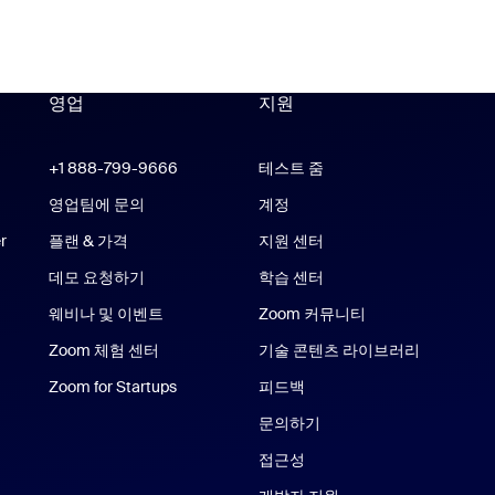
영업
지원
지원
om Workplace 앱
+1 888-799-9666
클릭하여 통화
테스트 줌
 Rooms 앱
영업팀에 문의
계정
r
플랜 & 가격
지원 센터
지원 센터
데모 요청하기
학습 센터
웨비나 및 이벤트
Zoom 커뮤니티
e 및 iPad 앱
Zoom 체험 센터
Zoom 체험 센터
기술 콘텐츠 라이브러리
기술 콘텐
Zoom for Startups
Zoom for Startups
피드백
문의하기
문의처
접근성