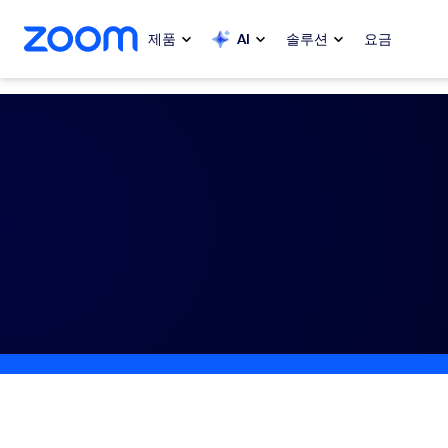
 채팅으로 건너뛰기
내용으로 건너뛰기
제품
AI
솔루션
요금
인기
인기
화제성으로
Zoom Workplace
My 
Zoom 비즈니스 서비스
Zo
Zoom CX
Ph
Zoom AI
Con
개발자
Bon
앱 및 통합