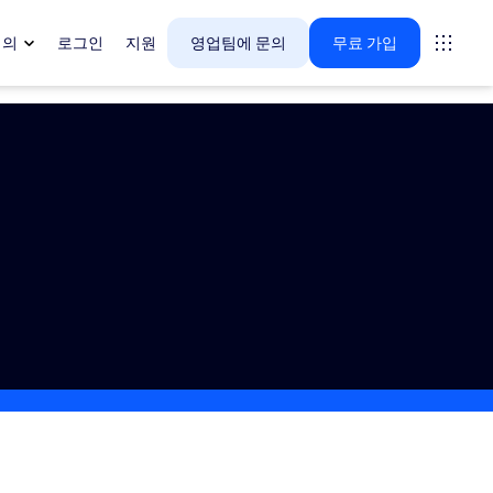
회의
로그인
지원
영업팀에 문의
무료 가입
다.
tings
oms
vas
 인사이트