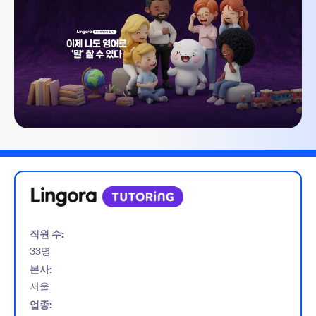
직원 수:
33명
본사:
서울
업종: