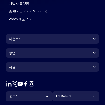
개발자 플랫폼
줌 벤처스(Zoom Ventures)
Zoom 제품 스토어
Zoom 제품 스토어
다운로드
Zoom Workplace 앱
Zoom Workplace 앱
영업
Zoom Rooms 앱
Zoom Rooms 앱
+1 888-799-9666
클릭하여 통화
Zoom Rooms Controller
지원
지원
영업팀에 문의
브라우저 확장프로그램
테스트 줌
플랜 & 가격
Outlook 플러그인
계정
데모 요청하기
iPhone 및 iPad 앱
iPhone 및 iPad 앱
언어
통화
지원 센터
지원 센터
웨비나 및 이벤트
Android 앱
한국어
Android 앱
US Dollar $
학습 센터
Zoom 체험 센터
Zoom 체험 센터
Zoom 가상 배경