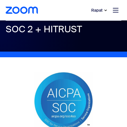
e percakapan bantuan
 ke konten utama
Rapat
SOC 2 + HITRUST