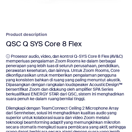
Product description
QSC Q SYS Core 8 Flex
ⓘ Prosesor audio, video, dan kontrol Q-SYS Core 8 Flex (AV&C)
memperluas pengalaman Zoom Rooms ke dalam berbagai
penerapan yang lebih luas di seluruh perusahaan, pendidikan,
perawatan kesehatan, dan lainnya. Untuk Zoom Rooms, Core
dikonfigurasikan untuk memberikan pengalaman pengguna
yang konsisten bahkan di ruang yang paling menuntut akustik.
Dipasangkan dengan rangkaian loudspeaker AcousticDesign™
bersertifikat Zoom dan didukung oleh amplifier SPA Series
berkualifikasi ENERGY STAR dari QSC, sistem ini menghadirkan
suara penuh ke dalam ruang bernilai tinggi.
Dilengkapi dengan TeamConnect Ceiling 2 Microphone Array
dari Sennheiser, solusi ini menghadirkan kualitas audio yang
superior untuk kolaborasi suara dan video Zoom melalui
teknologi beamforming adaptif yang memungkinkan mikrofon
secara otomatis mengikuti suara pembicara yang aktif, sehingga
orang dapat berbicara secara alami dengan suara yang jernih