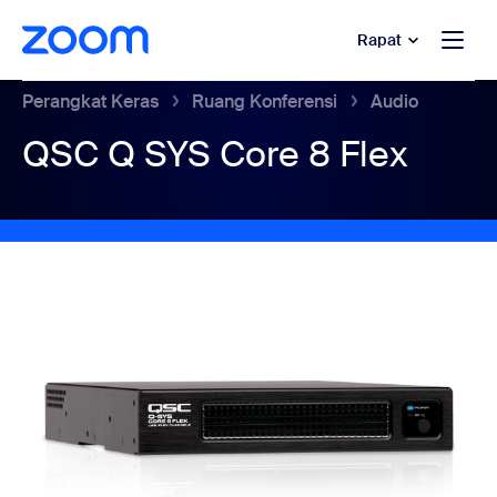
e percakapan bantuan
 ke konten utama
Rapat
Perangkat Keras
Ruang Konferensi
Audio
QSC Q SYS Core 8 Flex