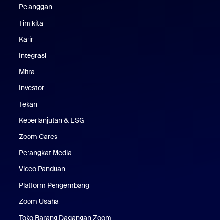
Pelanggan
Pelanggan
Tim kita
Tim Kami
Karir
Karier
Integrasi
Mitra
Investor
Tekan
Pers
Keberlanjutan & ESG
Keberlanjutan & ESG
Zoom Cares
Zoom Cares
Perangkat Media
Kit Media
Video Panduan
Platform Pengembang
Zoom Usaha
Zoom Ventures
Toko Barang Dagangan Zoom
Toko Barang Dagangan Zoom