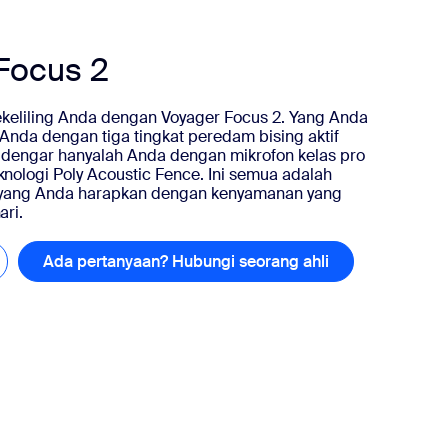
Focus 2
ekeliling Anda dengan Voyager Focus 2. Yang Anda
Anda dengan tiga tingkat peredam bising aktif
 dengar hanyalah Anda dengan mikrofon kelas pro
ologi Poly Acoustic Fence. Ini semua adalah
ly yang Anda harapkan dengan kenyamanan yang
ri.
lajari selengkapnya
Ada pertanyaan? Hubungi seorang ahli
Ada pertanyaan