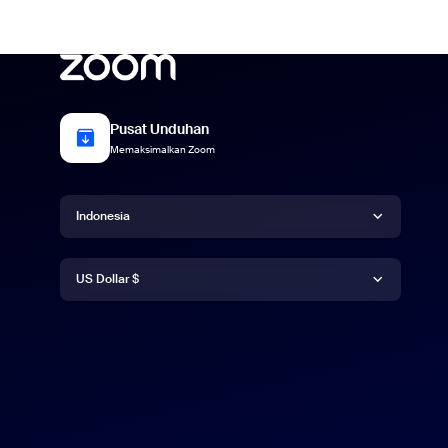
Pusat Unduhan
Memaksimalkan Zoom
Bahasa
Indonesia
Mata uang
Deutsch
US Dollar $
English
US Dollar $
Español
Français