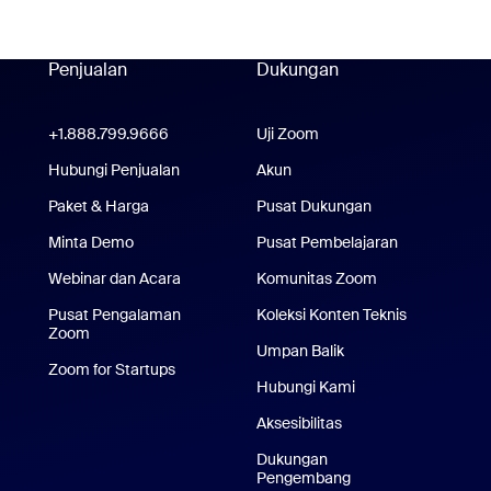
Penjualan
Dukungan
Dukungan
+1.888.799.9666
Klik untuk menelepon
Uji Zoom
Tes Zoom
om Workplace
Hubungi Penjualan
Akun
plikasi Zoom Rooms
Paket & Harga
Paket & Harga
Pusat Dukungan
Pusat Dukungan
Minta Demo
Minta Demo
Pusat Pembelajaran
Pusat Pembe
Webinar dan Acara
Komunitas Zoom
Pusat Pengalaman
Koleksi Konten Teknis
Koleksi Kon
Zoom
Pusat Pengalaman Zoom
Umpan Balik
ikasi iPhone/iPad
Zoom for Startups
Zoom for Startups
Hubungi Kami
Hubungi Kami
i Android
Aksesibilitas
Belakang Virtual Zoom
Dukungan
Pengembang
Dukungan Pengem