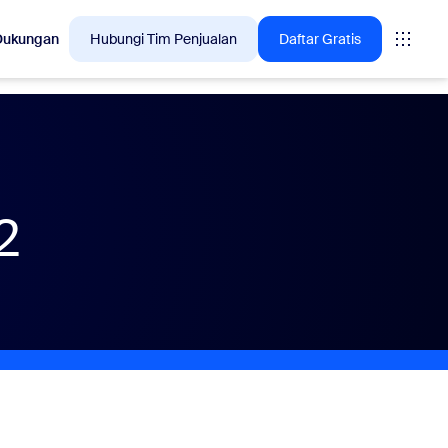
Dukungan
Hubungi Tim Penjualan
Daftar Gratis
🚀
BARU
olusi yang sedang
My Notes, AI pencatat
untuk Anda
2
Secara otomatis menangkap,
meringkas, dan mengekstrak item
tindakan dari setiap rapat virtual atau
tatap muka.