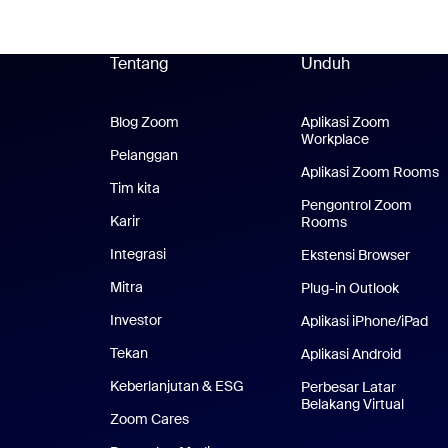
Tentang
Unduh
Blog Zoom
Blog Zoom
Aplikasi Zoom
Workplace
Aplikasi Zo
Pelanggan
Pelanggan
Aplikasi Zoom Rooms
A
Tim kita
Tim Kami
Pengontrol Zoom
Karir
Karier
Rooms
Integrasi
Ekstensi Browser
Mitra
Plug-in Outlook
Investor
Aplikasi iPhone/iPad
Apl
Tekan
Pers
Aplikasi Android
Aplikas
Keberlanjutan & ESG
Keberlanjutan & ESG
Perbesar Latar
Belakang Virtual
Latar 
Zoom Cares
Zoom Cares