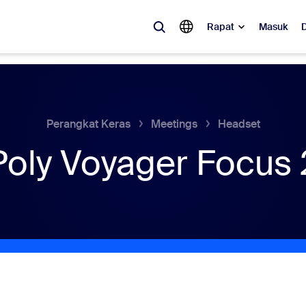
Rapat
Masuk
ler
 populer, apa yang sedang tren, apa yang sedang ramai dibicarakan—s
 pelanggan Zoom saat ini.
Perangkat Keras
Meetings
Headset
Poly Voyager Focus 
Notes
Meetings
omMate
Rooms
one
Canvas
tact Center
Wawasan CX
sai