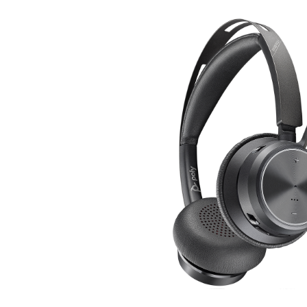
Instal di desktop
Hubungi kami
Pusat Unduhan
+1.888.799.9666
/
+1.888.303.1012