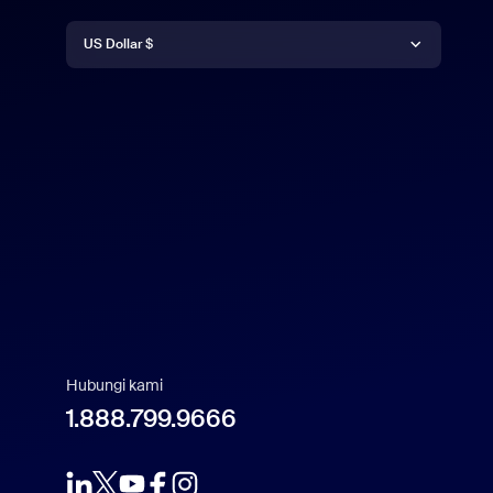
Mata uang
Deutsch
US Dollar $
English
US Dollar $
Español
Français
Indonesia
Italiano
Hubungi kami
1.888.799.9666
日本語
한국어