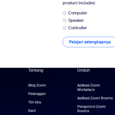
product includes:
Computer
Speaker
Controller
Pelajari selengkapnya
Pe
Tentang
Unduh
Blog Zoom
Blog Zoom
Aplikasi Zoom
Workplace
Aplikasi Zo
Pelanggan
Pelanggan
Aplikasi Zoom Rooms
A
Tim kita
Tim Kami
Pengontrol Zoom
Karir
Karier
Rooms