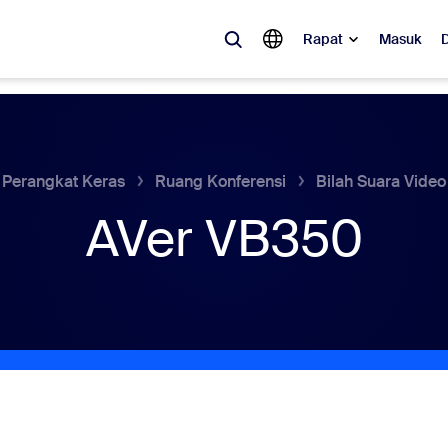
Rapat
Masuk
ler
 populer, apa yang sedang tren, apa yang sedang ramai dibicarakan—so
Perangkat Keras
Ruang Konferensi
Bilah Suara Video
AVer VB350
Notes
Mee
omMate
Ro
one
Can
tact Center
Waw
sai