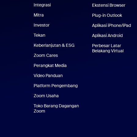
Integrasi
Ekstensi Browser
Mitra
Plug-in Outlook
Investor
Aplikasi iPhone/iPad
Apl
Tekan
Pers
Aplikasi Android
Aplikas
Keberlanjutan & ESG
Keberlanjutan & ESG
Perbesar Latar
Belakang Virtual
Latar 
Zoom Cares
Zoom Cares
Perangkat Media
Kit Media
Video Panduan
Platform Pengembang
Zoom Usaha
Zoom Ventures
Toko Barang Dagangan
Zoom
Toko Barang Dagangan Zoom