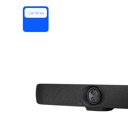
Certified
Instal di desktop
Hubungi kami
Pusat Unduhan
+1.888.799.9666
/
+1.888.303.1012