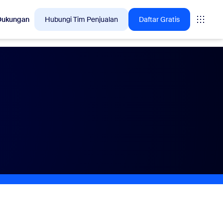
Dukungan
Hubungi Tim Penjualan
Daftar Gratis
lusi yang sedang diminati pelanggan Zoom saat ini.
tings
oms
vas
asan CX