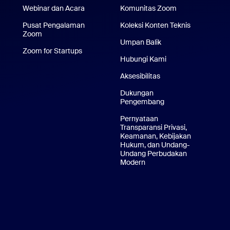
Webinar dan Acara
Komunitas Zoom
Pusat Pengalaman
Koleksi Konten Teknis
Koleksi Kon
Zoom
Pusat Pengalaman Zoom
Umpan Balik
ikasi iPhone/iPad
Zoom for Startups
Zoom for Startups
Hubungi Kami
Hubungi Kami
i Android
Aksesibilitas
Belakang Virtual Zoom
Dukungan
Pengembang
Dukungan Pengem
Pernyataan
Transparansi Privasi,
Keamanan, Kebijakan
Hukum, dan Undang-
Undang Perbudakan
Modern
Pernyataan Transparansi