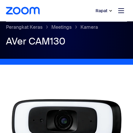
e percakapan bantuan
 ke konten utama
Rapat
Perangkat Keras
Meetings
Kamera
AVer CAM130