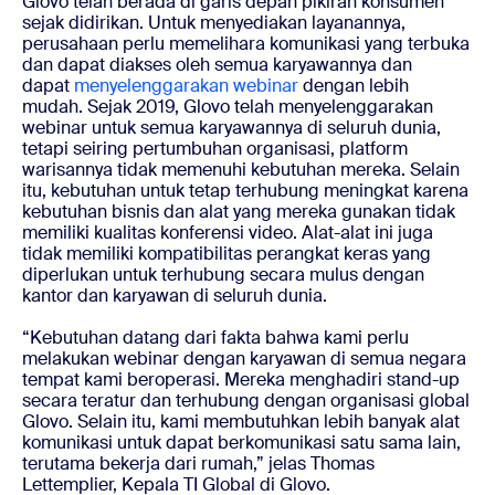
Glovo telah berada di garis depan pikiran konsumen
sejak didirikan. Untuk menyediakan layanannya,
perusahaan perlu memelihara komunikasi yang terbuka
dan dapat diakses oleh semua karyawannya dan
dapat
menyelenggarakan webinar
dengan lebih
mudah. Sejak 2019, Glovo telah menyelenggarakan
webinar untuk semua karyawannya di seluruh dunia,
tetapi seiring pertumbuhan organisasi, platform
warisannya tidak memenuhi kebutuhan mereka. Selain
itu, kebutuhan untuk tetap terhubung meningkat karena
kebutuhan bisnis dan alat yang mereka gunakan tidak
memiliki kualitas konferensi video. Alat-alat ini juga
tidak memiliki kompatibilitas perangkat keras yang
diperlukan untuk terhubung secara mulus dengan
kantor dan karyawan di seluruh dunia.
“Kebutuhan datang dari fakta bahwa kami perlu
melakukan webinar dengan karyawan di semua negara
tempat kami beroperasi. Mereka menghadiri stand-up
secara teratur dan terhubung dengan organisasi global
Glovo. Selain itu, kami membutuhkan lebih banyak alat
komunikasi untuk dapat berkomunikasi satu sama lain,
terutama bekerja dari rumah,” jelas Thomas
Lettemplier, Kepala TI Global di Glovo.