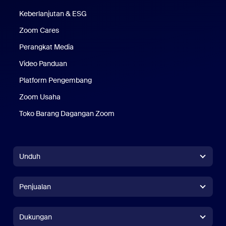
Keberlanjutan & ESG
Keberlanjutan & ESG
Zoom Cares
Zoom Cares
Perangkat Media
Kit Media
Video Panduan
Platform Pengembang
Zoom Usaha
Zoom Ventures
Toko Barang Dagangan Zoom
Toko Barang Dagangan Zoom
Unduh
Aplikasi Zoom Workplace
Aplikasi Zoom Workplace
Penjualan
Aplikasi Zoom Rooms
Aplikasi Zoom Rooms
+1.888.799.9666
Klik untuk menelepon
Pengontrol Zoom Rooms
Dukungan
Dukungan