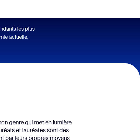
ndants les plus
omie actuelle.
on genre qui met en lumière
uréats et lauréates sont des
ent par leurs propres moyens