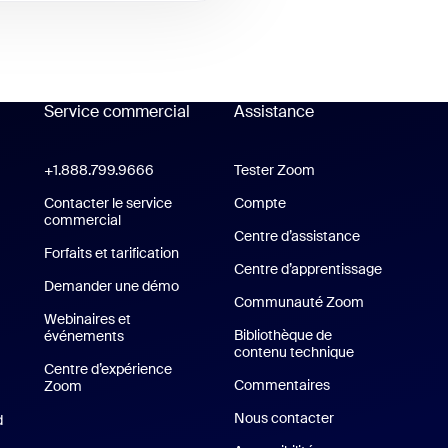
Service commercial
Assistance
Assistance
+1.888.799.9666
Cliquer pour appeler
Tester Zoom
Tester Zoom
cation Zoom Workplace
Contacter le service
Compte
commercial
Centre d’assistance
Centre d’assi
ion Zoom Rooms
Forfaits et tarification
Forfaits et tarification
Centre d’apprentissage
Demander une démo
Demander une démo
Communauté Zoom
Webinaires et
Bibliothèque de
événements
contenu technique
Bibliothèque d
Centre d’expérience
Commentaires
Zoom
Centre d’expérience Zoom
Nous contacter
Nous contacter
d
Application iPhone/iPad