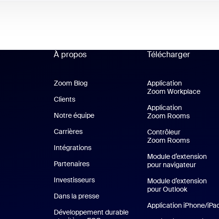
À propos
Télécharger
Zoom Blog
Zoom Blog
Application
Zoom Workplace
Appli
Clients
Clients
Application
Notre équipe
Notre équipe
Zoom Rooms
Applicat
Carrières
Carrières
Contrôleur
Zoom Rooms
Intégrations
Module d’extension
Partenaires
pour navigateur
Investisseurs
Module d’extension
pour Outlook
Dans la presse
Presse
Application iPhone/iPa
Développement durable