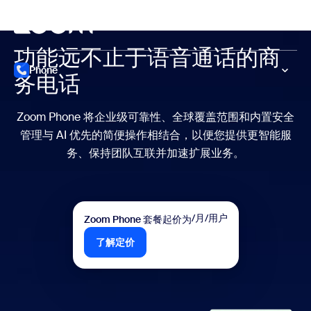
转至主要内容
转至帮助聊天
召开会议
功能远不止于语音通话的
商
Phone
务
电话
Zoom Phone 将企业级可靠性、全球覆盖范围和
内置安全
管理与 AI 优先的简便操作相结合，以便您提供更智能服
务、
保持团队互联并加速扩展业务。
/月/用户
Zoom Phone 套餐起价为
了解定价
了解定价