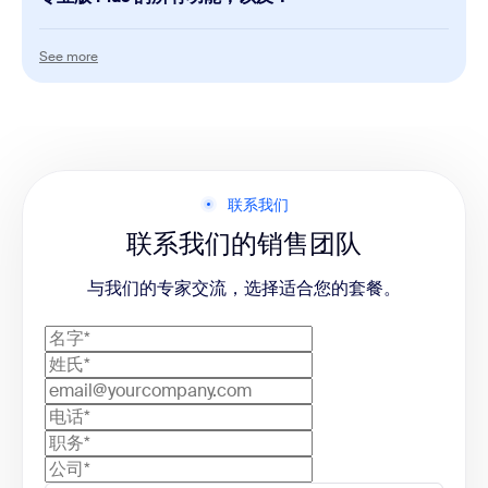
Chat
Phone
See more
See more
即时消息
国内在线传真（无限制）
Scheduler
Meetings
1 personal booking page
每次会议
300 名参会者
可通过大型会议附加组件提升人数上限
联系我们
Canvas
Scheduler
联系我们的销售团队
无限次 AI 文档创建
无限量预订页面
与我们的专家交流，选择适合您的套餐。
Whiteboard
Whiteboard
3 个可编辑白板
无限量白板
附加功能
SSO，托管域
多区域存储和媒体控制
设备管理