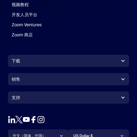
视频教程
开发人员平台
Zoom Ventures
Zoom 商店
Zoom 商店
下载
Zoom Workplace 应用
Zoom Workplace 应用
销售
Zoom Rooms 应用
Zoom Rooms 应用
+1.888.799.9666
点击呼叫
Zoom Rooms Controller
支持
支持
联系销售人员
浏览器扩展
测试 Zoom
套餐和定价
Outlook 插件
账户
申请演示
iPhone/iPad 应用
iPhone/iPad 应用
语言
货币
支持中心
支持中心
网络研讨会和活动
Android 应用
中文（简体，中国）
Android 应用
US Dollar $