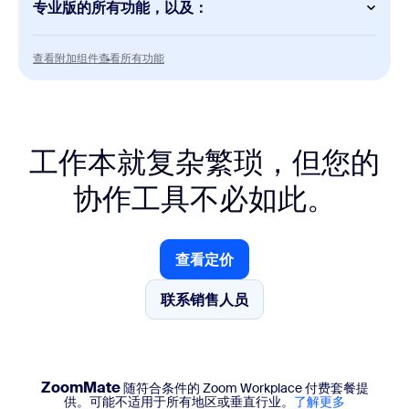
专业版的所有功能，以及：
Mail
端到端加密
Meetings
查看附加组件
查看所有功能
查看附加组件
查看所有功能
每次会议最多可容纳 300 名参会者
Calendar
端到端加密
Whiteboard
无限制白板
Docs
工作本就复杂繁琐，但您的
无限量文档
Scheduler
协作工具不必如此。
端到端加密
Clips
无限制视频
查看定价
查看定价
Tasks
联系销售人员
联系销售人员
AI 优先的任务管理
实时聊天支持
ZoomMate
随符合条件的 Zoom Workplace 付费套餐提
供。可能不适用于所有地区或垂直行业。
了解更多