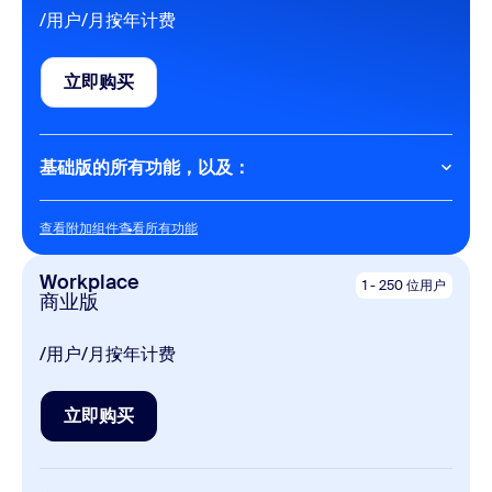
Calendar
/用户/月
按年计费
Docs
立即购买
最多可共享 10 个文档
立即购买
Whiteboard
基础版的所有功能，以及：
3 个可编辑白板
Meetings
Clips
查看附加组件
查看所有功能
查看附加组件
查看所有功能
每次会议最长 30 小时
5 段两分钟视频
每次会议最多可容纳 100 名参会者
Workplace
1 - 250 位用户
商业版
Tasks
AI
手动输入
/用户/月
按年计费
无限次 AI 笔记功能
安排会议，自定义虚拟形象……
Notes
立即购买
云存储
立即购买
10 GB