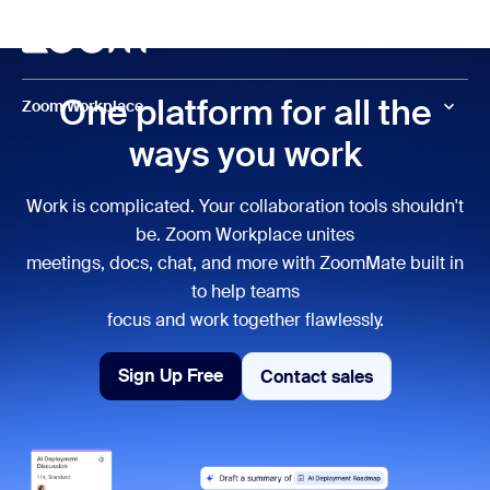
转至主要内容
转至帮助聊天
召开会议
One platform for all the
Zoom Workplace
ways you work
Work is complicated. Your collaboration tools shouldn't
be. Zoom Workplace unites
meetings, docs, chat, and more with ZoomMate built in
to help teams
focus and work together flawlessly.
Sign Up Free
Contact sales
Contact sales
Sign Up Free