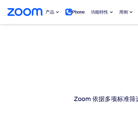
转至主要内容
转至帮助聊天
产品
Phone
功能特性
用例
热门
热门
当下热门
Zoom Workplace
My 
Zoom 企业服务套件
Zo
Zoom 客户体验
Ph
Zoom 依据多项标准
Zoom AI
Con
开发人员
Bon
应用与集成