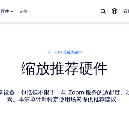
硬件
定价
召
、流行趋势以及备受关注的解决方案——Zoom 客户目前最关注的解决方
云电话系统硬件
缩放推荐硬件
Notes
Mee
omMate
Ro
one
Can
筛选设备，包括但不限于：与 Zoom 服务的适配度
素。本清单针对特定使用场景提供推荐建议。
tact Center
客
sai