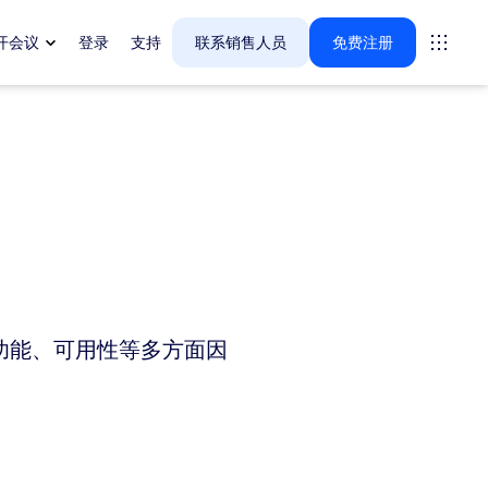
开会议
登录
支持
联系销售人员
免费注册
案。
tings
oms
vas
、功能、可用性等多方面因
户体验洞察