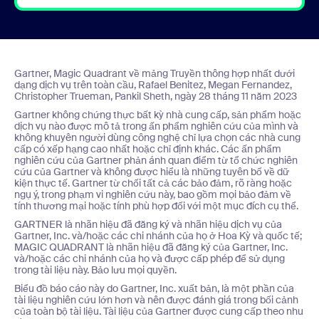
Gartner, Magic Quadrant về mảng Truyền thông hợp nhất dưới
dạng dịch vụ trên toàn cầu, Rafael Benitez, Megan Fernandez,
Christopher Trueman, Pankil Sheth, ngày 28 tháng 11 năm 2023
Gartner không chứng thực bất kỳ nhà cung cấp, sản phẩm hoặc
dịch vụ nào được mô tả trong ấn phẩm nghiên cứu của mình và
không khuyên người dùng công nghệ chỉ lựa chọn các nhà cung
cấp có xếp hạng cao nhất hoặc chỉ định khác. Các ấn phẩm
nghiên cứu của Gartner phản ánh quan điểm từ tổ chức nghiên
cứu của Gartner và không được hiểu là những tuyên bố về dữ
kiện thực tế. Gartner từ chối tất cả các bảo đảm, rõ ràng hoặc
ngụ ý, trong phạm vi nghiên cứu này, bao gồm mọi bảo đảm về
tính thương mại hoặc tính phù hợp đối với một mục đích cụ thể.
GARTNER là nhãn hiệu đã đăng ký và nhãn hiệu dịch vụ của
Gartner, Inc. và/hoặc các chi nhánh của họ ở Hoa Kỳ và quốc tế;
MAGIC QUADRANT là nhãn hiệu đã đăng ký của Gartner, Inc.
và/hoặc các chi nhánh của họ và được cấp phép để sử dụng
trong tài liệu này. Bảo lưu mọi quyền.
Biểu đồ báo cáo này do Gartner, Inc. xuất bản, là một phần của
tài liệu nghiên cứu lớn hơn và nên được đánh giá trong bối cảnh
của toàn bộ tài liệu. Tài liệu của Gartner được cung cấp theo nhu