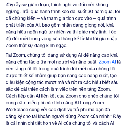
đầy rẫy sự gián đoạn, thích nghi và đổi mới không
ngừng. Trải qua hành trình kéo dài suốt 30 năm qua, tôi
đã chứng kiến — và tham gia tích cực vào — quá trình
phát triển của AI, bao gồm nhận dạng giọng nói, khả
năng hiểu ngôn ngữ tự nhiên và thị giác máy tính. Tốc
độ đổi mới trong vòng sáu tháng kể từ khi tôi gia nhập
Zoom thật sự đáng kinh ngạc.
Tại Zoom, chúng tôi đang sử dụng AI để nâng cao khả
năng cộng tác giữa mọi người và năng suất.
Zoom AI
là
nền tảng cốt lõi trong quá trình đổi mới của chúng tôi,
được thiết kế nhằm giúp bạn nâng cao năng suất, tạo
điều kiện cộng tác mượt mà và rút ra các hiểu biết sâu
sắc để cải thiện cách làm việc trên nền tảng Zoom.
Cách tiếp cận AI liên kết của Zoom cho phép chúng tôi
cung cấp miễn phí các tính năng AI trong Zoom
Workplace cùng với các dịch vụ trả phí mà bạn đã
đăng ký cho tài khoản người dùng Zoom của mình.* Đây
là cái nhìn chi tiết hơn về AI của chúng tôi và cách AI