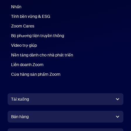
Nhấn
Nhấn phím
Tính bền vững & ESG
Tính bền vững & ESG
Zoom Cares
Zoom Cares
Bộ phương tiện truyền thông
Bộ phương tiện
Video trợ giúp
Nền tảng dành cho nhà phát triển
Liên doanh Zoom
Kênh đầu tư mạo hiểm Zoom
Cửa hàng sản phẩm Zoom
Cửa hàng sản phẩm Zoom
Tải xuống
Ứng dụng Zoom Workplace
Ứng dụng Zoom Workplace
Bán hàng
Ứng dụng Zoom Rooms
Ứng dụng Zoom Rooms
+1.888.799.9666
Nhấn để gọi