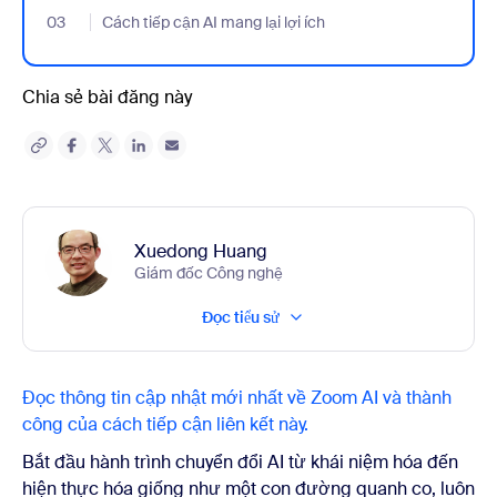
03
- Jumplink to Cách tiếp cận AI mang lại lợi ích
Cách tiếp cận AI mang lại lợi ích
Chia sẻ bài đăng này
Xuedong Huang
Giám đốc Công nghệ
Đọc tiểu sử
Đọc thông tin cập nhật mới nhất về Zoom AI và thành
công của cách tiếp cận liên kết này.
Bắt đầu hành trình chuyển đổi AI từ khái niệm hóa đến
hiện thực hóa giống như một con đường quanh co, luôn