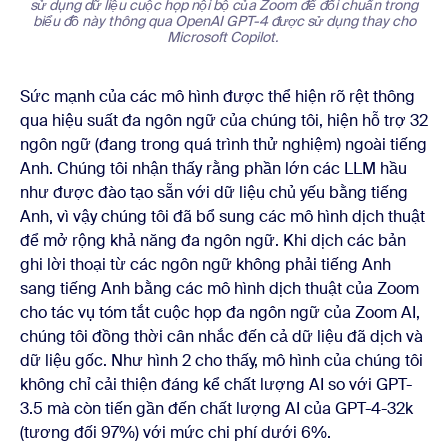
sử dụng dữ liệu cuộc họp nội bộ của Zoom để đối chuẩn trong
biểu đồ này thông qua OpenAI GPT-4 được sử dụng thay cho
Microsoft Copilot.
Sức mạnh của các mô hình được thể hiện rõ rệt thông
qua hiệu suất đa ngôn ngữ của chúng tôi, hiện hỗ trợ 32
ngôn ngữ (đang trong quá trình thử nghiệm) ngoài tiếng
Anh. Chúng tôi nhận thấy rằng phần lớn các LLM hầu
như được đào tạo sẵn với dữ liệu chủ yếu bằng tiếng
Anh, vì vậy chúng tôi đã bổ sung các mô hình dịch thuật
để mở rộng khả năng đa ngôn ngữ. Khi dịch các bản
ghi lời thoại từ các ngôn ngữ không phải tiếng Anh
sang tiếng Anh bằng các mô hình dịch thuật của Zoom
cho tác vụ tóm tắt cuộc họp đa ngôn ngữ của Zoom AI,
chúng tôi đồng thời cân nhắc đến cả dữ liệu đã dịch và
dữ liệu gốc. Như hình 2 cho thấy, mô hình của chúng tôi
không chỉ cải thiện đáng kể chất lượng AI so với GPT-
3.5 mà còn tiến gần đến chất lượng AI của GPT-4-32k
(tương đối 97%) với mức chi phí dưới 6%.