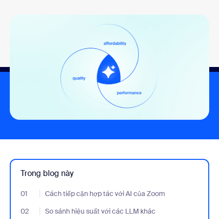
Trong blog này
01
- Jumplink to Cách tiếp cận hợp tác với AI của Zoom
Cách tiếp cận hợp tác với AI của Zoom
02
- Jumplink to So sánh hiệu suất với các LLM khác
So sánh hiệu suất với các LLM khác