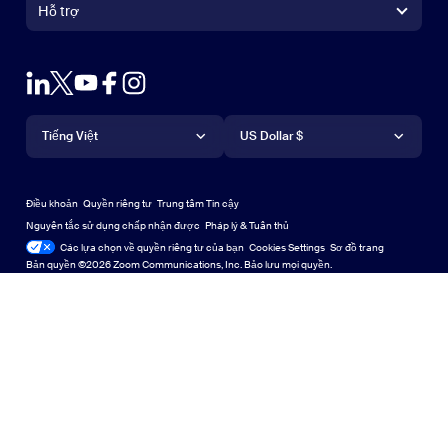
Trình điều khiển Zoom Rooms
Hỗ trợ
Hỗ trợ
Liên hệ với bộ phận kinh doanh
Tiện ích mở rộng Zoom cho trình duyệt
Thu phóng thử nghiệm
Gói & Giá cả
Gói dịch vụ và Mức giá
Plug-in Outlook
Tài khoản
Yêu cầu bản demo
Yêu cầu demo
Ứng dụng trên iPhone/iPad
Ứng dụng trên iPhone/iPad
Ngôn ngữ
Tiền tệ
Trung tâm hỗ trợ
Trung tâm hỗ trợ
Hội thảo trực tuyến và sự kiện
Ứng dụng Android
Tiếng Việt
Ứng dụng Android
US Dollar $
Trung tâm học tập
Trung tâm Trải nghiệm Zoom
Trung tâm Trải nghiệm Zoom
Thu phóng hình nền ảo
Nền ảo Zoom
Deutsch
US Dollar $
Cộng đồng Zoom
Zoom for Startups
Zoom for Startups
Điều khoản
Quyền riêng tư
Trung tâm Tin cậy
English
Thư viện Nội dung Kỹ thuật
Thư viện Nội dung Kỹ thuật
Nguyên tắc sử dụng chấp nhận được
Pháp lý & Tuân thủ
Các lựa chọn về quyền riêng tư của bạn
Cookies Settings
Sơ đồ trang
Sơ đồ trang
Español
Góp ý
Bản quyền ©2026 Zoom Communications, Inc. Bảo lưu mọi quyền.
Liên hệ với chúng tôi
Liên hệ với chúng tôi
Français
Trợ năng
Indonesia
Hỗ trợ nhà phát triển
Hỗ trợ nhà phát triển
Italiano
Tuyên bố minh bạch về quyền riêng tư, bảo mật, pháp lý và
日本語
luật nô lệ hiện đại
한국어