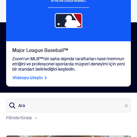
Major League Baseball™
Zoom'un MLB™'nin saha dışında taraftarları nasıl memnun
ettiğini ve profesyonel sporlarda müşteri deneyimi için yeni
bir standart belirlediğini keşfedin.
Videoyu izleyin
Ürünler
Ara
Endüstriler
Filtrele
/Sırala
Ülkeler