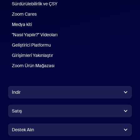
Sürdürülebilirlik ve ÇSY
Zoom Cares
Zoom Cares
Medya kiti
"Nasıl Yapılır?" Videoları
Geliştirici Platformu
Girişimleri Yakınlaştır
Zoom Ürün Mağazası
Zoom Ürün Mağazası
İndir
Zoom Workplace Uygulaması
Zoom Workplace Uygulaması
Satış
Zoom Rooms Uygulaması
Zoom Rooms Uygulaması
+1.888.799.9666
Çağrı yapmak için tıklayın
Zoom Rooms Denetleyicisi
Destek Alın
Destek Alın
Satış Birimine Ulaşın
Tarayıcı Uzantısı