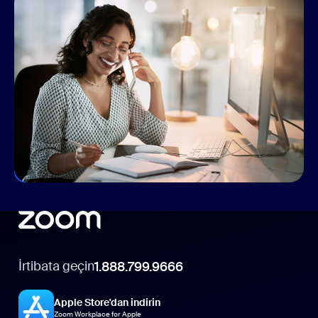
Hibrit iş gücünün bağlantı kurmasını
sağlıyoruz
Zoom olarak, ister ofise geri dönüyor ister evden veya
hibrit çalışıyor olun konumunuzdan bağımsız olarak
bağlantı kurmanızı, fikir paylaşımında bulunmanızı ve
birlikte daha fazlasını yapmanızı sağlayacak ürün ve
özellikler sunuyoruz.
İletişiminizi Üst Düzeye Taşıyın
İrtibata geçin
1.888.799.9666
Apple Store'dan indirin
Zoom Workplace for Apple