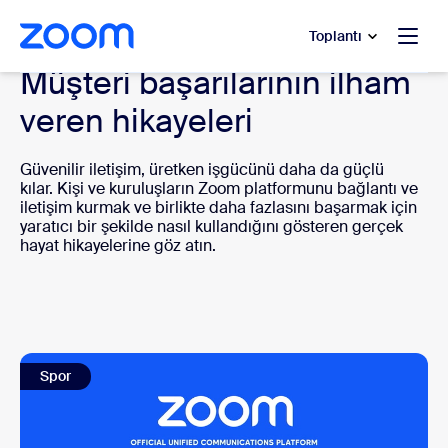
t yardımına atla
a içeriğe atla
Toplantı
Müşteri başarılarının ilham
veren hikayeleri
Güvenilir iletişim, üretken işgücünü daha da güçlü
kılar. Kişi ve kuruluşların Zoom platformunu bağlantı ve
iletişim kurmak ve birlikte daha fazlasını başarmak için
yaratıcı bir şekilde nasıl kullandığını gösteren gerçek
hayat hikayelerine göz atın.
Spor