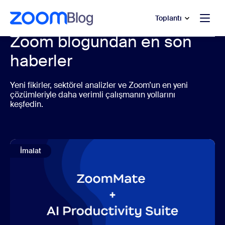
t yardımına atla
a içeriğe atla
Toplantı
Zoom blogundan en son
haberler
Yeni fikirler, sektörel analizler ve Zoom’un en yeni
çözümleriyle daha verimli çalışmanın yollarını
keşfedin.
İmalat