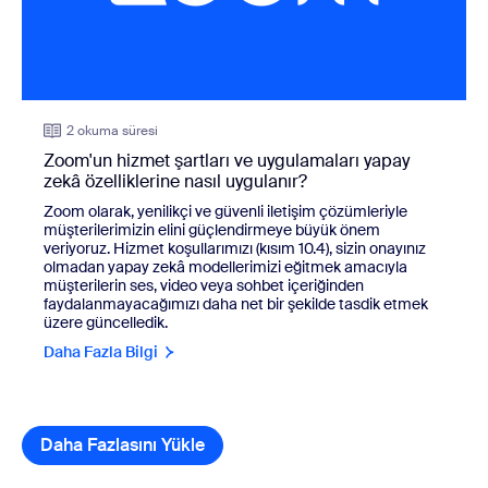
2 okuma süresi
Zoom'un hizmet şartları ve uygulamaları yapay
zekâ özelliklerine nasıl uygulanır?
Zoom olarak, yenilikçi ve güvenli iletişim çözümleriyle
müşterilerimizin elini güçlendirmeye büyük önem
veriyoruz. Hizmet koşullarımızı (kısım 10.4), sizin onayınız
olmadan yapay zekâ modellerimizi eğitmek amacıyla
müşterilerin ses, video veya sohbet içeriğinden
faydalanmayacağımızı daha net bir şekilde tasdik etmek
üzere güncelledik.
Daha Fazla Bilgi
Daha Fazlasını Yükle
kaynak kitaplığı öğeleri