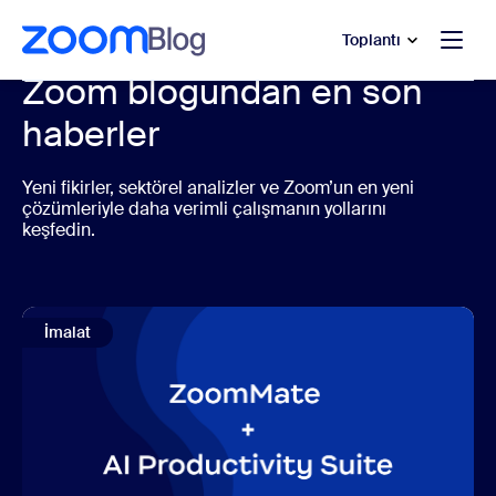
t yardımına atla
a içeriğe atla
Toplantı
Zoom blogundan en son
haberler
Yeni fikirler, sektörel analizler ve Zoom’un en yeni
çözümleriyle daha verimli çalışmanın yollarını
keşfedin.
İmalat