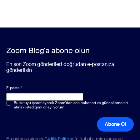
Zoom Blog'a abone olun
En son Zoom gönderileri doğrudan e-postanıza
gönderilsin
E-posta
*
Çoktan seçmeli veya tek seçenekli
Bu kutuyu işaretleyerek Zoom'dan son haberleri ve güncellemeleri
*
almak istediğimi onaylıyorum.
Abone Ol
E-postanızı girerek
Gizlilik Politikası
'nı kabul etmiş olursunuz.