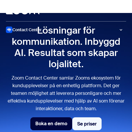
ill huvudinnehåll
 till hjälpchatt
Möten
Lösningar för
Contact Center
kommunikation. Inbyggd
AI. Resultat som skapar
lojalitet.
Zoom Contact Center samlar Zooms ekosystem för
kundupplevelser på en enhetlig plattform. Det ger
teamen möjlighet att leverera personligare och mer
effektiva kundupplevelser med hjälp av AI som förenar
interaktioner, data och team.
Boka en demo
Se priser
Se priser
Boka en demo