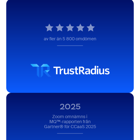
av fler än 5 800 omdömen
2025
Zoom omnämns i
MQ™-rapporten från
Gartner® för CCaaS 2025