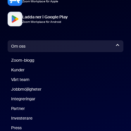
Zoom Workplace för Apple
Ladda ner i Google Play
Zoom Workplace för Android
Om oss
Zoom-blogg
Zoom-blogg
Kunder
Vårt team
Jobbmöjligheter
Integreringar
Partner
Investerare
Press