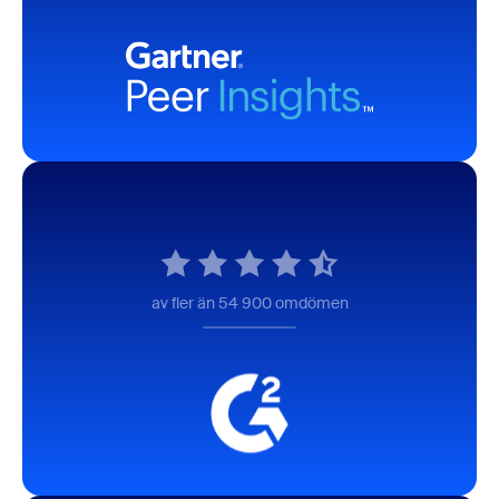
av fler än 54 900 omdömen