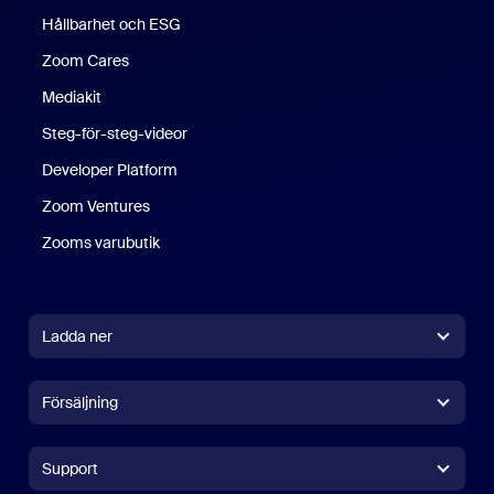
Hållbarhet och ESG
Zoom Cares
Zoom Cares
Mediakit
Steg-för-steg-videor
Developer Platform
Zoom Ventures
Zooms varubutik
Zooms varubutik
Ladda ner
Zoom Workplace-app
Zoom Workplace-app
Försäljning
Zoom Rooms-app
Zoom Rooms-app
+1 (0)888-799 9666
Klicka för att ringa
Zoom Rooms Controller
Support
Support
Contact Sales