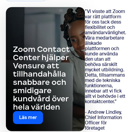
”Vi visste att Zoom
var rätt plattform
för oss tack dess
flexibilitet och
användarvänlighet.
Våra medarbetare
älskade
Zoom Contact
plattformen och
kunde använda
Center hjälper
den utan att
Vensure att
behöva särskilt
mycket utbildning.
tillhandahålla
Detta, tillsammans
med de tekniska
snabbare och
funktionerna,
smidigare
innebar att vi fick
allt vi behövde i ett
kundvård över
kontaktcenter.”
hela världen
- Andrew Lindley,
Chief Information
Läs mer
Officer för
företaget