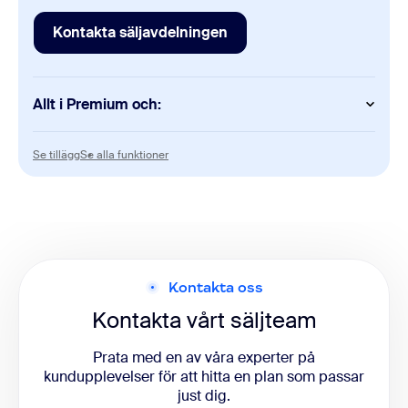
Kontakta säljavdelningen
Kontakta säljavdelningen
Allt i Premium och:
AI
Se tillägg
Se alla funktioner
Se tillägg
Se alla funktioner
AI-experthjälp
Advanced Quality Management
Workforce Management
Kontakta oss
Kontakta vårt säljteam
Prata med en av våra experter på
kundupplevelser för att hitta en plan som passar
just dig.