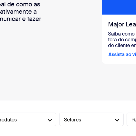
eal de como as
iativamente a
municar e fazer
Major Le
Saiba como 
fora do cam
do cliente e
Assista ao v
rodutos
Setores
P