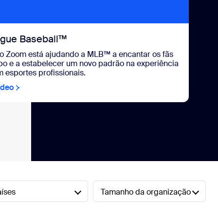
ague Baseball™
o Zoom está ajudando a MLB™ a encantar os fãs
po e a estabelecer um novo padrão na experiência
m esportes profissionais.
ídeo
aíses
Tamanho da organização