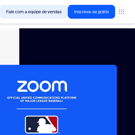
Fale com a equipe de vendas
Inscreva-se grátis
🚀
NOVIDADE
— as soluções que os
My Notes, seu bloco de
notas com IA
Captura, resume e extrai itens de ação
automaticamente de qualquer reunião
virtual ou presencial.