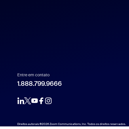
Español
Français
Indonesia
Italiano
Entre em contato
日本語
1.888.799.9666
1.888.799.9666
한국어
Nederlands
Direitos autorais ©2026 Zoom Communications, Inc. Todos os direitos reservados.