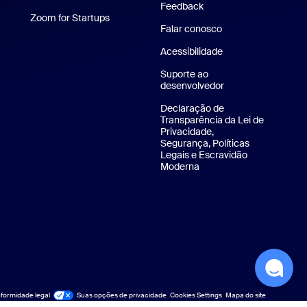
Feedback
para iPhone/iPad
Zoom for Startups
Zoom for Startups
Falar conosco
Falar conosco
Aplicativo para Android
Acessibilidade
 virtuais da Zoom
Suporte ao
desenvolvedor
Suporte ao desenv
Declaração de
Transparência da Lei de
Privacidade,
Segurança, Políticas
Legais e Escravidão
Moderna
Declaração de transparê
formidade legal
ídico e Conformidade
Suas opções de privacidade
Cookies Settings
Mapa do site
Mapa do site