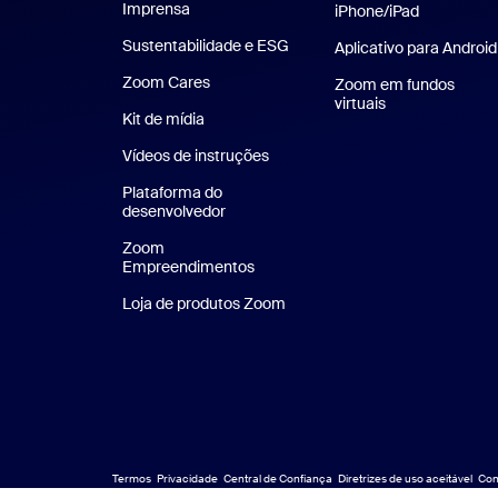
Imprensa
Imprensa
iPhone/iPad
Aplicativo 
Sustentabilidade e ESG
Sustentabilidade e ESG
Aplicativo para Android
Zoom Cares
Zoom Cares
Zoom em fundos
virtuais
Planos de fundo
Kit de mídia
Kit de mídia
Vídeos de instruções
Plataforma do
desenvolvedor
Zoom
Empreendimentos
Zoom Ventures
Loja de produtos Zoom
Loja de produtos Zoom
Termos
Privacidade
Central de Confiança
Diretrizes de uso aceitável
Con
Jur