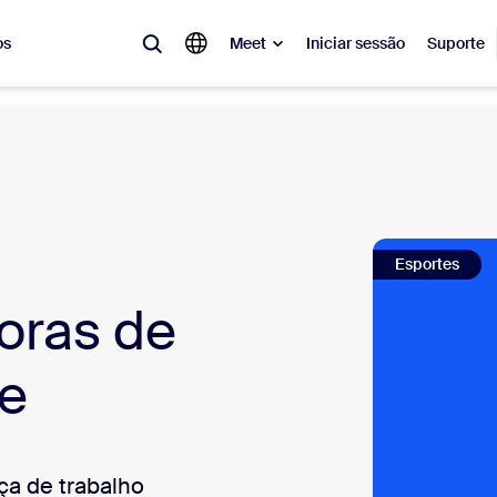
os
Meet
Iniciar sessão
Suporte
lar
tá em alta, a tendência do momento, o que está gerando repercussão 
s Zoom estão buscando no momento.
Notes
Meetings
Esportes
doras de
omMate
Rooms
one
Canvas
te
tact Center
Insights de CX
sai
ça de trabalho