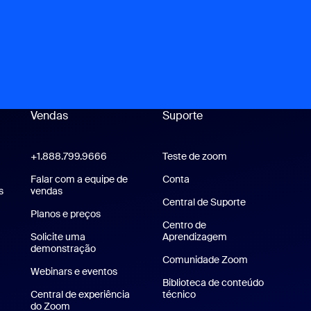
Vendas
Suporte
Suporte
+1.888.799.9666
Clique para chamar
Teste de zoom
Teste a Zoom
Zoom Workplace
Falar com a equipe de
Conta
s
Aplicativo Zoom Rooms
vendas
Central de Suporte
Central de Sup
Planos e preços
Planos e preços
Centro de
Solicite uma
Aprendizagem
Central de aprend
demonstração
Solicitar uma demonstração
Comunidade Zoom
Webinars e eventos
Biblioteca de conteúdo
Central de experiência
técnico
Biblioteca de conteúdo té
do Zoom
Central de experiência do Zoom