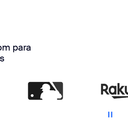
om para
s