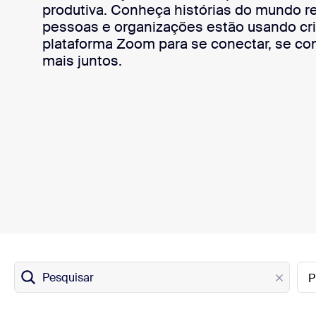
produtiva. Conheça histórias do mundo r
pessoas e organizações estão usando cr
plataforma Zoom para se conectar, se co
mais juntos.
Instalar no computador
Entre em contato
Central de downloads
+1.888.799.9666
/
+1.888.303.1012
Pesquisar
P