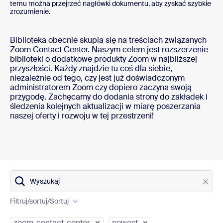
temu można przejrzeć nagłówki dokumentu, aby zyskać szybkie
zrozumienie.
Biblioteka obecnie skupia się na treściach związanych
Zoom Contact Center. Naszym celem jest rozszerzenie
biblioteki o dodatkowe produkty Zoom w najbliższej
przyszłości. Każdy znajdzie tu coś dla siebie,
niezależnie od tego, czy jest już doświadczonym
administratorem Zoom czy dopiero zaczyna swoją
przygodę. Zachęcamy do dodania strony do zakładek i
śledzenia kolejnych aktualizacji w miarę poszerzania
naszej oferty i rozwoju w tej przestrzeni!
Wyszukaj
Product
Filtruj/sortuj
/Sortuj
Content type
zoom-contact-center
newest