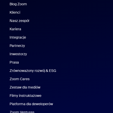
Blog Zoom
Blog Zoom
Klienci
Klienci
Nasz zespół
Nasz zespół
Kariera
Kariera
Integracje
Partnerzy
Inwestorzy
Prasa
Naciśnij
Zrównoważony rozwój & ESG
Zrównoważony rozwój i ESG
Zoom Cares
Zoom Cares
Zestaw dla mediów
Zestaw multimedialny
Filmy instruktażowe
Platforma dla deweloperów
Zoom Ventures
Zoom Ventures