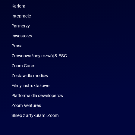
Kariera
Kariera
Integracje
Partnerzy
Inwestorzy
Prasa
Naciśnij
Zrównoważony rozwój & ESG
Zrównoważony rozwój i ESG
Zoom Cares
Zoom Cares
Zestaw dla mediów
Zestaw multimedialny
Filmy instruktażowe
Platforma dla deweloperów
Zoom Ventures
Zoom Ventures
Sklep z artykułami Zoom
Sklep z artykułami Zoom