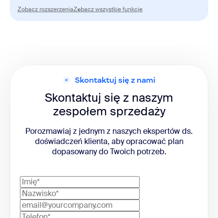
AI
Zobacz rozszerzenia
Zobacz wszystkie funkcje
Zobacz rozszerzenia
Zobacz wszystkie funkcje
Pomoc eksperta AI
Advanced Quality Management
Workforce Management
Skontaktuj się z nami
Skontaktuj się z naszym
zespołem sprzedaży
Porozmawiaj z jednym z naszych ekspertów ds.
doświadczeń klienta, aby opracować plan
dopasowany do Twoich potrzeb.