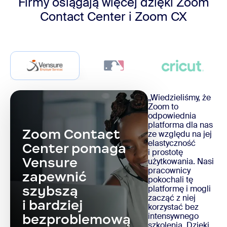
Firmy osiągają więcej dzięki
Zoom
Contact Center i Zoom CX
„Wiedzieliśmy, że
Zoom to
odpowiednia
platforma dla nas
Zoom Contact
ze względu na jej
elastyczność
Center pomaga
i prostotę
Vensure
użytkowania. Nasi
pracownicy
zapewnić
pokochali tę
szybszą
platformę i mogli
zacząć z niej
i bardziej
korzystać bez
intensywnego
bezproblemową
szkolenia. Dzięki