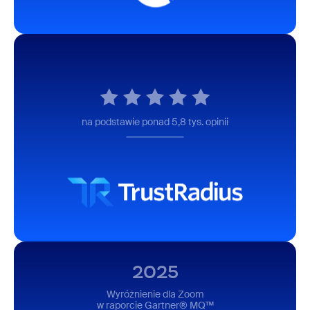
na podstawie ponad 5,8 tys. opinii
2025
Wyróżnienie dla Zoom
w raporcie Gartner® MQ™