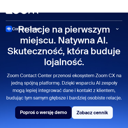
do pomocy na czacie
 do treści głównej
Spotkanie
Relacje na pierwszym
Contact Center
miejscu. Natywna AI.
Skuteczność, która buduje
lojalność.
Zoom Contact Center przenosi ekosystem Zoom CX na
jedną spójną platformę. Dzięki wsparciu AI zespoły
mogą lepiej integrować dane i kontakt z klientem,
budując tym samym głębsze i bardziej osobiste relacje.
Poproś o wersję demo
Zobacz cennik
Zobacz cennik
Poproś o wersję demo