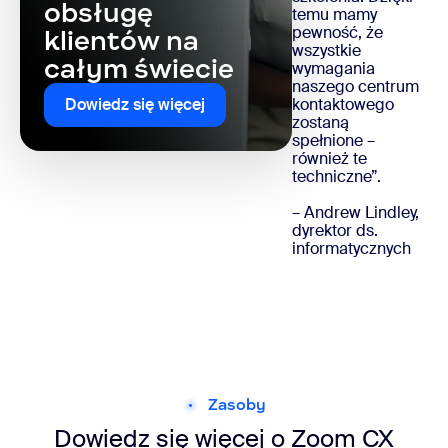
obsługę
temu mamy
pewność, że
klientów na
wszystkie
całym świecie
wymagania
naszego centrum
kontaktowego
Dowiedz się więcej
zostaną
spełnione –
również te
techniczne”.
– Andrew Lindley,
dyrektor ds.
informatycznych
Zasoby
Dowiedz się więcej o Zoom CX