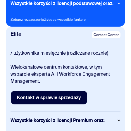
Wszystkie korzyści z licencji podstawowej oraz:
Contact Center
Zobacz rozszerzenia
Zobacz wszystkie funkcje
Zobacz rozszerzenia
Zobacz wszystkie funkcje
Poczta e-mail (kanały cyfrowe)
Media społecznościowe (kanały cyfrowe)
Elite
Contact Center
Dialery wychodzące (progresywny, podgląd)
Wspólne przeglądanie
/ użytkownika miesięcznie (rozliczane rocznie)
Wielokanałowe centrum kontaktowe, w tym
wsparcie eksperta AI i Workforce Engagement
Management.
Kontakt w sprawie sprzedaży
Kontakt w sprawie sprzedaży
Wszystkie korzyści z licencji Premium oraz: