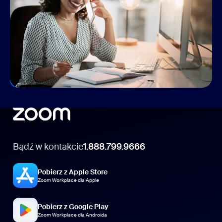
Niezależnie od tego, czy wracasz do biura, pracujesz
w domu, czy łączysz oba te tryby pracy, Zoom oferuje
produkty i funkcje, których potrzebujesz, aby
kontaktować się, dzielić pomysłami i wspólnie osiągać
więcej z dowolnej lokalizacji.
Usprawnij komunikację
Bądź w kontakcie
1.888.799.9666
Pobierz z Apple Store
Zoom Workplace dla Apple
Pobierz z Google Play
Zoom Workplace dla Androida