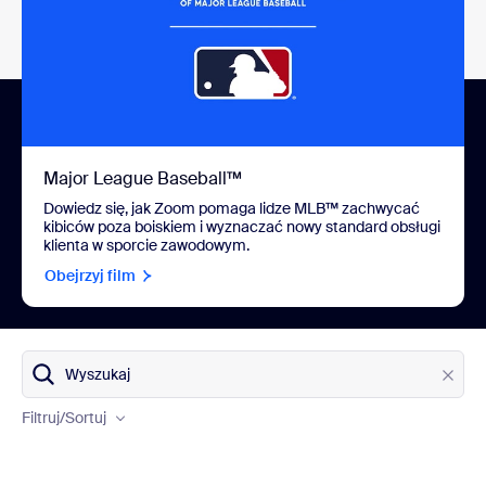
Major League Baseball™
Dowiedz się, jak Zoom pomaga lidze MLB™ zachwycać
kibiców poza boiskiem i wyznaczać nowy standard obsługi
klienta w sporcie zawodowym.
Obejrzyj film
Produkty
Wyszukaj
Branże
Filtruj
/Sortuj
Kraje