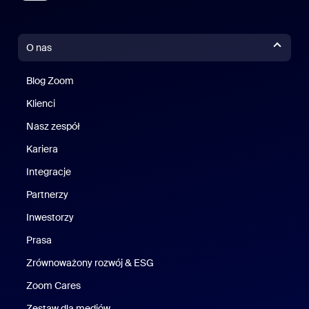
O nas
Blog Zoom
Blog Zoom
Klienci
Klienci
Nasz zespół
Nasz zespół
Kariera
Kariera
Integracje
Partnerzy
Inwestorzy
Prasa
Naciśnij
Zrównoważony rozwój & ESG
Zrównoważony rozwój i ESG
Zoom Cares
Zoom Cares
Zestaw dla mediów
Zestaw multimedialny